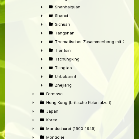
►
Shanhaiguan
►
Shanxi
►
Sichuan
►
Tangshan
►
Thematischer Zusammenhang mit China
►
Tientsin
►
Tschungking
►
Tsingtao
►
Unbekannt
►
Zhejiang
►
Formosa
►
Hong Kong (britische Kolonialzeit)
►
Japan
►
Korea
►
Mandschurei (1900-1945)
►
Mongolei