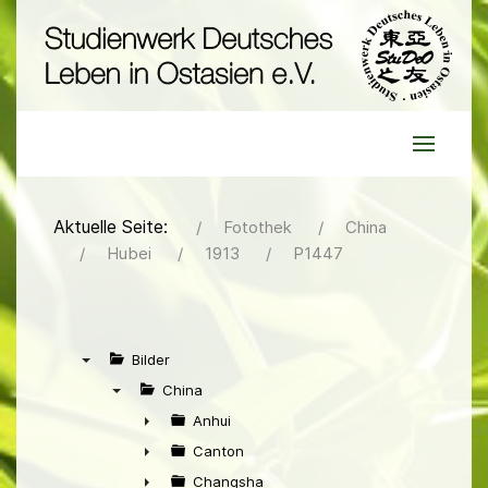
Aktuelle Seite:
Fotothek
China
Hubei
1913
P1447
Bilder
▼
China
▼
Anhui
►
Canton
►
Changsha