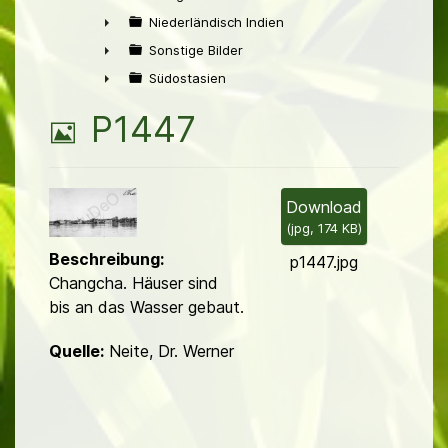
►
Niederländisch Indien
►
Sonstige Bilder
►
Südostasien
►
B
P1447
i
l
Download
(
jpg,
174 KB
)
d
Beschreibung:
p1447.jpg
Changcha. Häuser sind
bis an das Wasser gebaut.
Quelle:
Neite, Dr. Werner