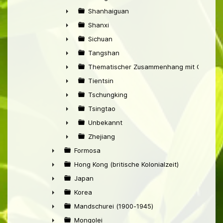
►
Shanhaiguan
►
Shanxi
►
Sichuan
►
Tangshan
►
Thematischer Zusammenhang mit China
►
Tientsin
►
Tschungking
►
Tsingtao
►
Unbekannt
►
Zhejiang
►
Formosa
►
Hong Kong (britische Kolonialzeit)
►
Japan
►
Korea
►
Mandschurei (1900-1945)
►
Mongolei