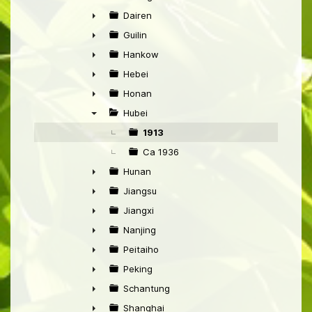
►
Dairen
►
Guilin
►
Hankow
►
Hebei
►
Honan
►
Hubei
▼
1913
Ca 1936
Hunan
►
Jiangsu
►
Jiangxi
►
Nanjing
►
Peitaiho
►
Peking
►
Schantung
►
Shanghai