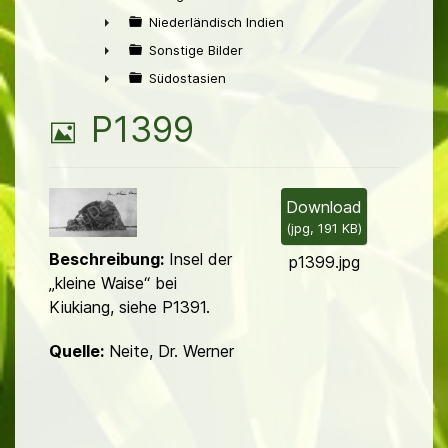
►
Niederländisch Indien
►
Sonstige Bilder
►
Südostasien
►
B
P1399
i
l
Download
(
jpg,
191 KB
)
d
Beschreibung:
Insel der
p1399.jpg
„kleine Waise“ bei
Kiukiang, siehe P1391.
Quelle:
Neite, Dr. Werner