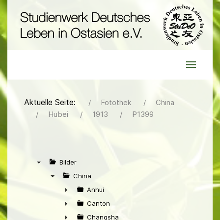
Aktuelle Seite:
Fotothek
China
Hubei
1913
P1399
Bilder
▼
China
▼
Anhui
►
Canton
►
Changsha