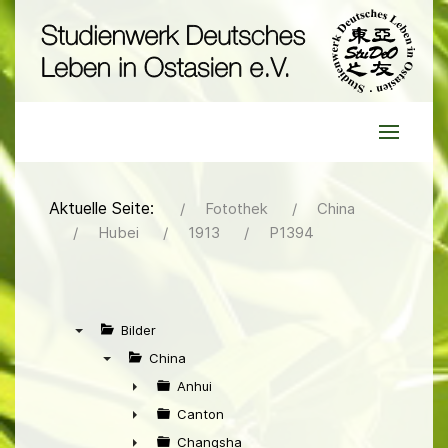
Aktuelle Seite:
Fotothek
China
Hubei
1913
P1394
Bilder
▼
China
▼
Anhui
►
Canton
►
Changsha