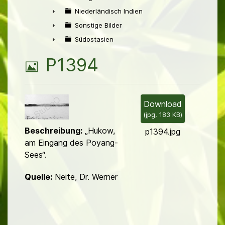
►
Niederländisch Indien
►
Sonstige Bilder
►
Südostasien
►
B
P1394
i
l
Download
(
jpg,
183 KB
)
d
Beschreibung:
„Hukow,
p1394.jpg
am Eingang des Poyang-
Sees“.
Quelle:
Neite, Dr. Werner