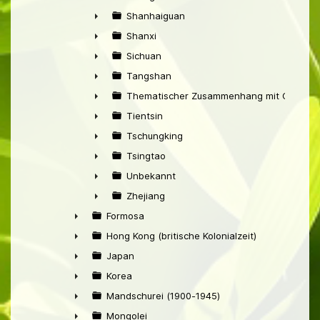
►
Shanhaiguan
►
Shanxi
►
Sichuan
►
Tangshan
►
Thematischer Zusammenhang mit China
►
Tientsin
►
Tschungking
►
Tsingtao
►
Unbekannt
►
Zhejiang
►
Formosa
►
Hong Kong (britische Kolonialzeit)
►
Japan
►
Korea
►
Mandschurei (1900-1945)
►
Mongolei