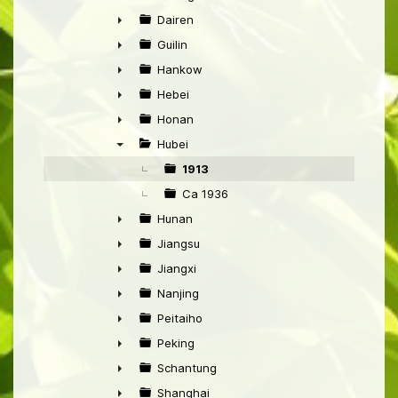
►
Dairen
►
Guilin
►
Hankow
►
Hebei
►
Honan
►
Hubei
▼
1913
Ca 1936
Hunan
►
Jiangsu
►
Jiangxi
►
Nanjing
►
Peitaiho
►
Peking
►
Schantung
►
Shanghai