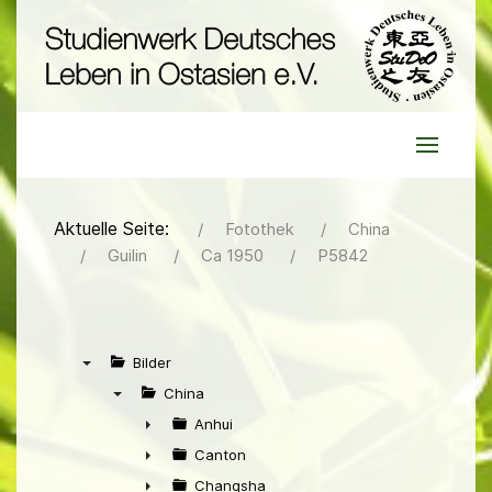
Aktuelle Seite:
Fotothek
China
Guilin
Ca 1950
P5842
Bilder
▼
China
▼
Anhui
►
Canton
►
Changsha