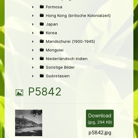
►
Formosa
►
Hong Kong (britische Kolonialzeit)
►
Japan
►
Korea
►
Mandschurei (1900-1945)
►
Mongolei
►
Niederländisch Indien
►
Sonstige Bilder
►
Südostasien
►
B
P5842
i
l
Download
(
jpg,
294 KB
)
d
p5842.jpg