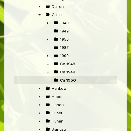
►
Dairen
►
Guilin
▼
1948
►
1949
1950
►
1987
1999
►
Ca 1948
Ca 1949
Ca 1950
Hankow
►
Hebei
►
Honan
►
Hubei
►
Hunan
►
Jiangsu