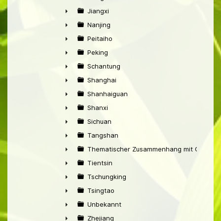
►
Jiangxi
►
Nanjing
►
Peitaiho
►
Peking
►
Schantung
►
Shanghai
►
Shanhaiguan
►
Shanxi
►
Sichuan
►
Tangshan
►
Thematischer Zusammenhang mit China
►
Tientsin
►
Tschungking
►
Tsingtao
►
Unbekannt
►
Zhejiang