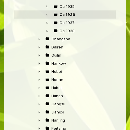
Ca 1935
Ca 1936
Ca 1937
Ca 1938
Changsha
►
Dairen
►
Guilin
►
Hankow
►
Hebei
►
Honan
►
Hubei
►
Hunan
►
Jiangsu
►
Jiangxi
►
Nanjing
►
Peitaiho