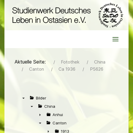
Aktuelle Seite:
Fotothek
China
Canton
Ca 1936
P5626
Bilder
▼
China
▼
Anhui
►
Canton
▼
1913