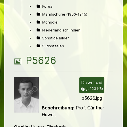
►
Korea
►
Mandschurei (1900-1945)
►
Mongolei
►
Niederländisch Indien
►
Sonstige Bilder
►
Südostasien
►
B
P5626
i
l
Download
(
jpg,
123 KB
)
d
p5626.jpg
Beschreibung:
Prof. Günther
Huwer.