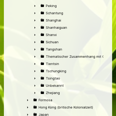
►
Peking
►
Schantung
►
Shanghai
►
Shanhaiguan
►
Shanxi
►
Sichuan
►
Tangshan
►
Thematischer Zusammenhang mit China
►
Tientsin
►
Tschungking
►
Tsingtao
►
Unbekannt
►
Zhejiang
►
Formosa
►
Hong Kong (britische Kolonialzeit)
►
Japan