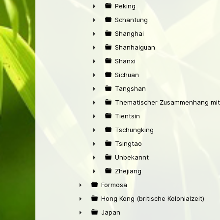
►
Peking
►
Schantung
►
Shanghai
►
Shanhaiguan
►
Shanxi
►
Sichuan
►
Tangshan
►
Thematischer Zusammenhang mit
►
Tientsin
►
Tschungking
►
Tsingtao
►
Unbekannt
►
Zhejiang
►
Formosa
►
Hong Kong (britische Kolonialzeit)
►
Japan