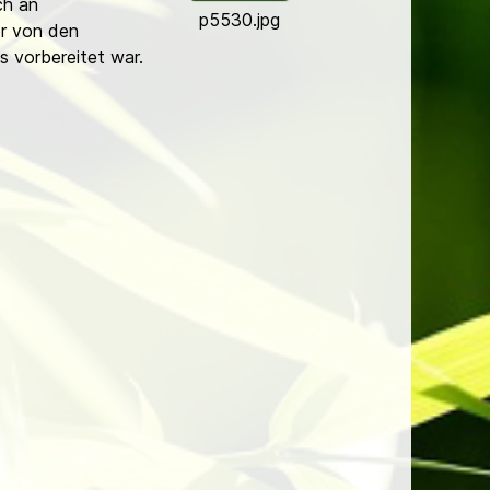
ch an
p5530.jpg
er von den
ts vorbereitet war.