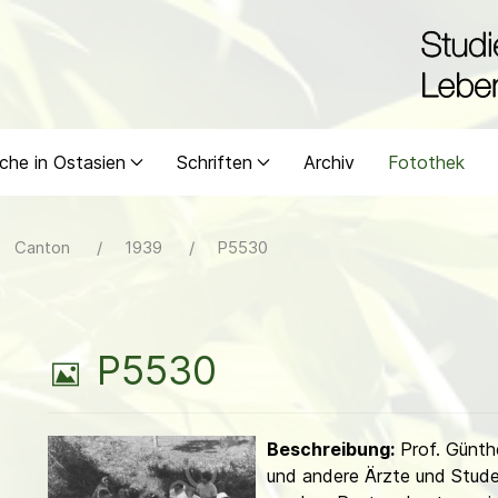
che in Ostasien
Schriften
Archiv
Fotothek
Canton
1939
P5530
B
P5530
i
Beschreibung:
Prof. Günth
l
und andere Ärzte und Stud