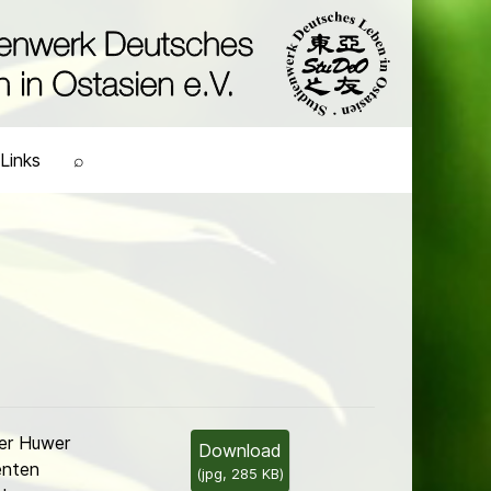
Links
⌕
er Huwer
Download
enten
(
jpg,
285 KB
)