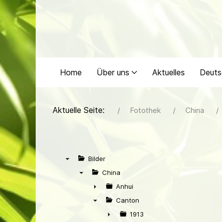
Home
Über uns
Aktuelles
Deuts
Aktuelle Seite:
Fotothek
China
Bilder
▼
China
▼
Anhui
►
Canton
▼
1913