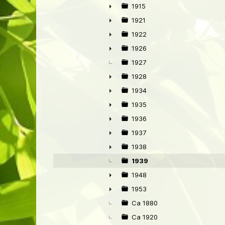
►
1915
►
1921
►
1922
►
1926
►
1927
1928
►
1934
►
1935
►
1936
►
1937
►
1938
►
1939
1948
►
1953
►
Ca 1880
Ca 1920