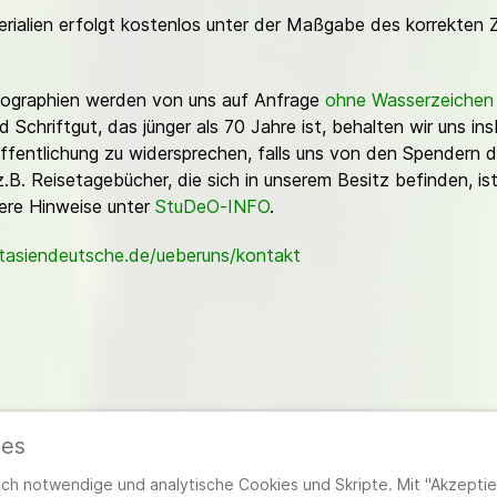
erialien erfolgt kostenlos unter der Maßgabe des korrekten 
Fotographien werden von uns auf Anfrage
ohne Wasserzeichen
Schriftgut, das jünger als 70 Jahre ist, behalten wir uns ins
ffentlichung zu widersprechen, falls uns von den Spendern d
z.B. Reisetagebücher, die sich in unserem Besitz befinden, is
sere Hinweise unter
StuDeO-INFO
.
stasiendeutsche.de/ueberuns/kontakt
ies
ieder
|
Impressum
|
Datenschutzerklärung
|
Cookie- und Datenschutzeinstel
h notwendige und analytische Cookies und Skripte. Mit "Akzeptier