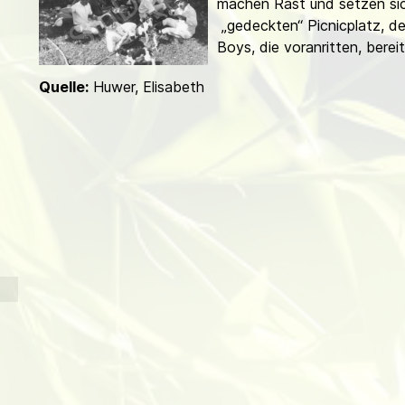
machen Rast und setzen si
d
„gedeckten“ Picnicplatz, d
Boys, die voranritten, berei
Quelle:
Huwer, Elisabeth