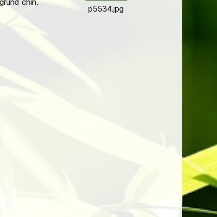
grund chin.
p5534.jpg