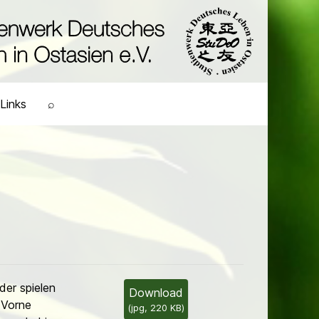
Links
⌕
er spielen
Download
 Vorne
(
jpg,
220 KB
)