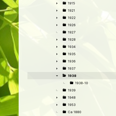
►
1915
►
1921
►
1922
►
1926
►
1927
1928
►
1934
►
1935
►
1936
►
1937
►
1938
▼
1938-10
1939
1948
►
1953
►
Ca 1880