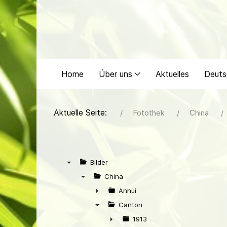
Home
Über uns
Aktuelles
Deuts
Aktuelle Seite:
Fotothek
China
Bilder
▼
China
▼
Anhui
►
Canton
▼
1913