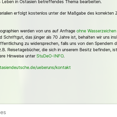
es Leben in Ostasien betreffendes Thema bearbeiten.
erialien erfolgt kostenlos unter der Maßgabe des korrekten 
Fotographien werden von uns auf Anfrage
ohne Wasserzeichen
Schriftgut, das jünger als 70 Jahre ist, behalten wir uns ins
ffentlichung zu widersprechen, falls uns von den Spendern d
z.B. Reisetagebücher, die sich in unserem Besitz befinden, is
sere Hinweise unter
StuDeO-INFO
.
stasiendeutsche.de/ueberuns/kontakt
ies
ieder
|
Impressum
|
Datenschutzerklärung
|
Cookie- und Datenschutzeinstel