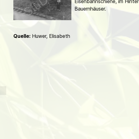
Eisenbahn­schiene, im Hinter
d
Bauernhäuser.
Quelle:
Huwer, Elisabeth