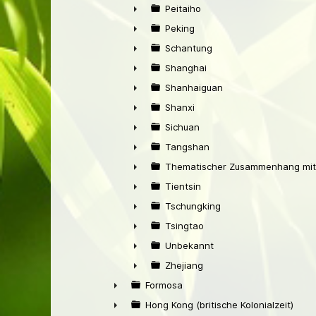
►
Peitaiho
►
Peking
►
Schantung
►
Shanghai
►
Shanhaiguan
►
Shanxi
►
Sichuan
►
Tangshan
►
Thematischer Zusammenhang mit
►
Tientsin
►
Tschungking
►
Tsingtao
►
Unbekannt
►
Zhejiang
►
Formosa
►
Hong Kong (britische Kolonialzeit)