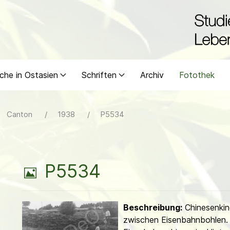
che in Ostasien
Schriften
Archiv
Fotothek
Canton
1938
P5534
B
P5534
i
Beschreibung:
Chinesenkind
l
zwischen Eisenbahnbohlen.