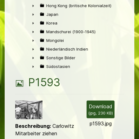
►
Hong Kong (britische Kolonialzeit)
►
Japan
►
Korea
►
Mandschurei (1900-1945)
►
Mongolei
►
Niederländisch Indien
►
Sonstige Bilder
►
Südostasien
►
B
P1593
i
l
Download
(
jpg,
230 KB
)
d
p1593.jpg
Beschreibung:
Carlowitz
Mitarbeiter ziehen