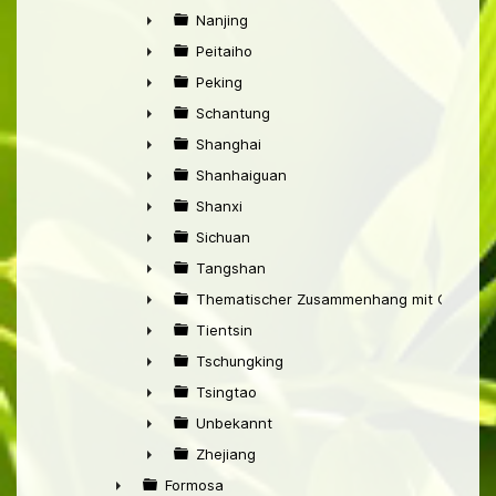
►
Nanjing
►
Peitaiho
►
Peking
►
Schantung
►
Shanghai
►
Shanhaiguan
►
Shanxi
►
Sichuan
►
Tangshan
►
Thematischer Zusammenhang mit China
►
Tientsin
►
Tschungking
►
Tsingtao
►
Unbekannt
►
Zhejiang
►
Formosa