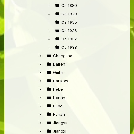
►
Ca 1880
Ca 1920
Ca 1935
Ca 1936
Ca 1937
Ca 1938
Changsha
►
Dairen
►
Guilin
►
Hankow
►
Hebei
►
Honan
►
Hubei
►
Hunan
►
Jiangsu
►
Jiangxi