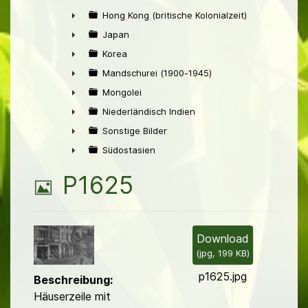
►
Hong Kong (britische Kolonialzeit)
►
Japan
►
Korea
►
Mandschurei (1900-1945)
►
Mongolei
►
Niederländisch Indien
►
Sonstige Bilder
►
Südostasien
►
B
P1625
i
l
Download
(
jpg,
199 KB
)
d
p1625.jpg
Beschreibung:
Häuserzeile mit