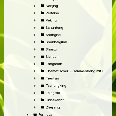
►
Nanjing
►
Peitaiho
►
Peking
►
Schantung
►
Shanghai
►
Shanhaiguan
►
Shanxi
►
Sichuan
►
Tangshan
►
Thematischer Zusammenhang mit China
►
Tientsin
►
Tschungking
►
Tsingtao
►
Unbekannt
►
Zhejiang
►
Formosa