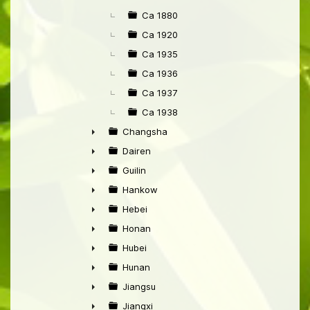
►
Ca 1880
Ca 1920
Ca 1935
Ca 1936
Ca 1937
Ca 1938
Changsha
►
Dairen
►
Guilin
►
Hankow
►
Hebei
►
Honan
►
Hubei
►
Hunan
►
Jiangsu
►
Jiangxi