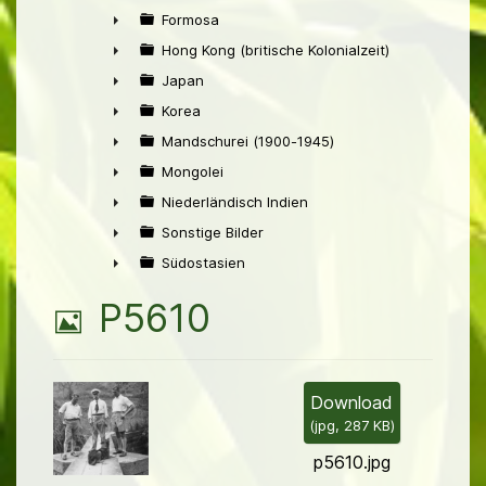
►
Formosa
►
Hong Kong (britische Kolonialzeit)
►
Japan
►
Korea
►
Mandschurei (1900-1945)
►
Mongolei
►
Niederländisch Indien
►
Sonstige Bilder
►
Südostasien
►
B
P5610
i
l
Download
(
jpg,
287 KB
)
d
p5610.jpg