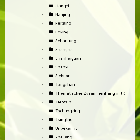
►
Jiangxi
►
Nanjing
►
Peitaiho
►
Peking
►
Schantung
►
Shanghai
►
Shanhaiguan
►
Shanxi
►
Sichuan
►
Tangshan
►
Thematischer Zusammenhang mit China
►
Tientsin
►
Tschungking
►
Tsingtao
►
Unbekannt
►
Zhejiang