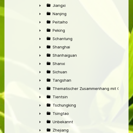
►
Jiangxi
►
Nanjing
►
Peitaiho
►
Peking
►
Schantung
►
Shanghai
►
Shanhaiguan
►
Shanxi
►
Sichuan
►
Tangshan
►
Thematischer Zusammenhang mit China
►
Tientsin
►
Tschungking
►
Tsingtao
►
Unbekannt
►
Zhejiang