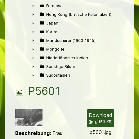
►
Formosa
►
Hong Kong (britische Kolonialzeit)
►
Japan
►
Korea
►
Mandschurei (1900-1945)
►
Mongolei
►
Niederländisch Indien
►
Sonstige Bilder
►
Südostasien
►
B
P5601
i
l
Download
(
jpg,
153 KB
)
d
p5601.jpg
Beschreibung:
Frau