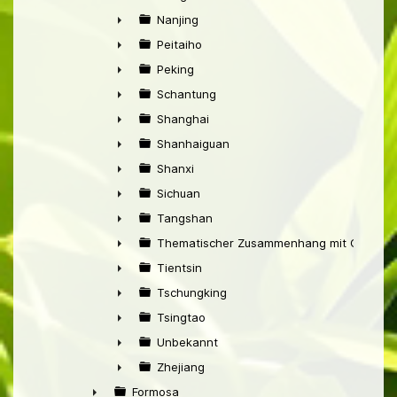
►
Nanjing
►
Peitaiho
►
Peking
►
Schantung
►
Shanghai
►
Shanhaiguan
►
Shanxi
►
Sichuan
►
Tangshan
►
Thematischer Zusammenhang mit China
►
Tientsin
►
Tschungking
►
Tsingtao
►
Unbekannt
►
Zhejiang
►
Formosa