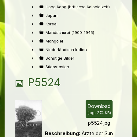
►
Hong Kong (britische Kolonialzeit)
►
Japan
►
Korea
►
Mandschurei (1900-1945)
►
Mongolei
►
Niederländisch Indien
►
Sonstige Bilder
►
Südostasien
►
B
P5524
i
l
Download
(
jpg,
274 KB
)
d
p5524.jpg
Beschreibung:
Ärzte der Sun