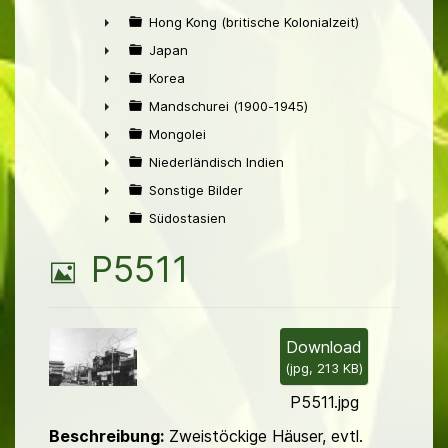
►
Hong Kong (britische Kolonialzeit)
►
Japan
►
Korea
►
Mandschurei (1900-1945)
►
Mongolei
►
Niederländisch Indien
►
Sonstige Bilder
►
Südostasien
►
B
P5511
i
l
Download
(
jpg,
213 KB
)
d
P5511.jpg
Beschreibung:
Zweistöckige Häuser, evtl.