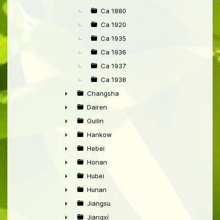
►
Ca 1880
Ca 1920
Ca 1935
Ca 1936
Ca 1937
Ca 1938
Changsha
►
Dairen
►
Guilin
►
Hankow
►
Hebei
►
Honan
►
Hubei
►
Hunan
►
Jiangsu
►
Jiangxi