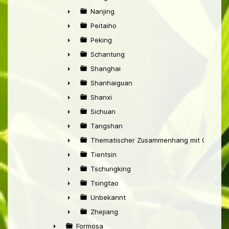
►
Nanjing
►
Peitaiho
►
Peking
►
Schantung
►
Shanghai
►
Shanhaiguan
►
Shanxi
►
Sichuan
►
Tangshan
►
Thematischer Zusammenhang mit China
►
Tientsin
►
Tschungking
►
Tsingtao
►
Unbekannt
►
Zhejiang
►
Formosa