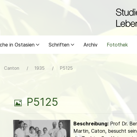
che in Ostasien
Schriften
Archiv
Fotothek
Canton
1935
P5125
B
P5125
i
Beschreibung:
Prof Dr. Be
l
Martin, Caton, besucht sein