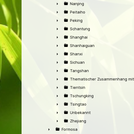
►
Nanjing
►
Peitaiho
►
Peking
►
Schantung
►
Shanghai
►
Shanhaiguan
►
Shanxi
►
Sichuan
►
Tangshan
►
Thematischer Zusammenhang mit
►
Tientsin
►
Tschungking
►
Tsingtao
►
Unbekannt
►
Zhejiang
►
Formosa