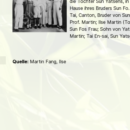
die Tochter Sun Yatsens, i
d
Hause ihres Bruders Sun Fo. v.
Tai, Canton, Bruder von S
Prof. Martin; Ilse Martin (
Sun Fos Frau; Sohn von Yat
Martin; Tai En-sai, Sun Yat
Quelle:
Martin Fang, Ilse