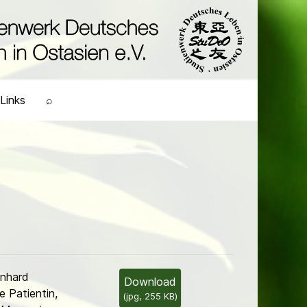
Links
⌕
rnhard
Download
e Patientin,
(
jpg,
255 KB
)