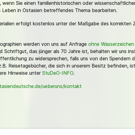
or, wenn Sie einen familienhistorischen oder wissenschaftlic
es Leben in Ostasien betreffendes Thema bearbeiten.
erialien erfolgt kostenlos unter der Maßgabe des korrekten 
Fotographien werden von uns auf Anfrage
ohne Wasserzeichen
Schriftgut, das jünger als 70 Jahre ist, behalten wir uns ins
ffentlichung zu widersprechen, falls uns von den Spendern d
z.B. Reisetagebücher, die sich in unserem Besitz befinden, is
sere Hinweise unter
StuDeO-INFO
.
stasiendeutsche.de/ueberuns/kontakt