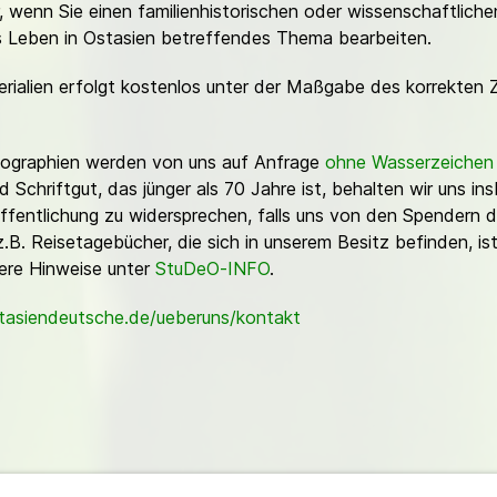
or, wenn Sie einen familienhistorischen oder wissenschaftlic
es Leben in Ostasien betreffendes Thema bearbeiten.
erialien erfolgt kostenlos unter der Maßgabe des korrekten 
Fotographien werden von uns auf Anfrage
ohne Wasserzeichen
Schriftgut, das jünger als 70 Jahre ist, behalten wir uns ins
ffentlichung zu widersprechen, falls uns von den Spendern d
z.B. Reisetagebücher, die sich in unserem Besitz befinden, is
sere Hinweise unter
StuDeO-INFO
.
stasiendeutsche.de/ueberuns/kontakt