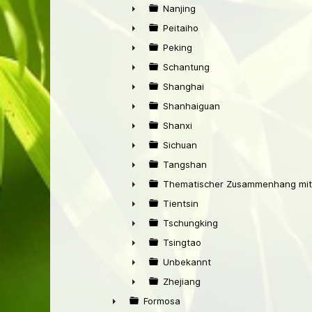
►
Nanjing
►
Peitaiho
►
Peking
►
Schantung
►
Shanghai
►
Shanhaiguan
►
Shanxi
►
Sichuan
►
Tangshan
►
Thematischer Zusammenhang mit
►
Tientsin
►
Tschungking
►
Tsingtao
►
Unbekannt
►
Zhejiang
►
Formosa