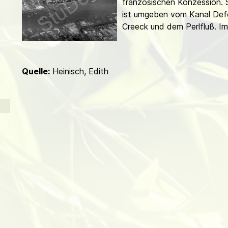
französischen Konzession.
d
ist umgeben vom Kanal De
Creeck und dem Perlfluß. Im
Quelle:
Heinisch, Edith