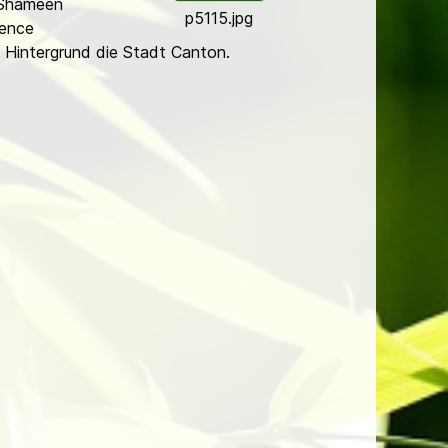
 Shameen
p5115.jpg
fence
 Hintergrund die Stadt Canton.