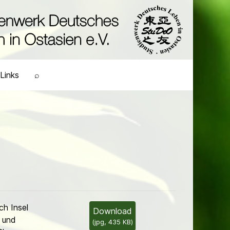
Links
⌕
ch Insel
Download
 und
(
jpg,
435 KB
)