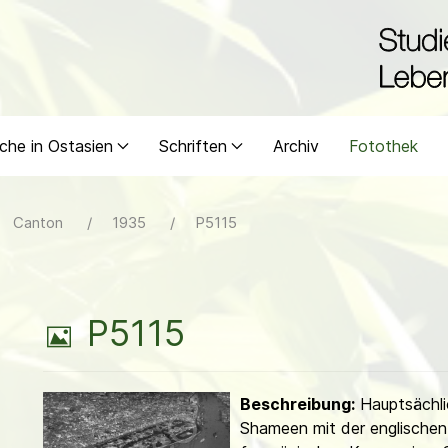
che in Ostasien
Schriften
Archiv
Fotothek
Canton
1935
P5115
B
P5115
i
Beschreibung:
Hauptsächli
l
Shameen mit der englischen