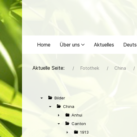
Home
Über uns
Aktuelles
Deuts
Aktuelle Seite:
Fotothek
China
Bilder
▼
China
▼
Anhui
►
Canton
▼
1913