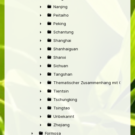
►
Nanjing
►
Peitaiho
►
Peking
►
Schantung
►
Shanghai
►
Shanhaiguan
►
Shanxi
►
Sichuan
►
Tangshan
►
Thematischer Zusammenhang mit China
►
Tientsin
►
Tschungking
►
Tsingtao
►
Unbekannt
►
Zhejiang
►
Formosa