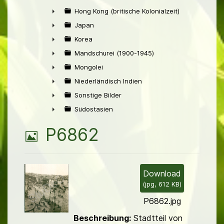
►
Hong Kong (britische Kolonialzeit)
►
Japan
►
Korea
►
Mandschurei (1900-1945)
►
Mongolei
►
Niederländisch Indien
►
Sonstige Bilder
►
Südostasien
►
B
P6862
i
l
Download
(
jpg,
612 KB
)
d
P6862.jpg
Beschreibung:
Stadtteil von