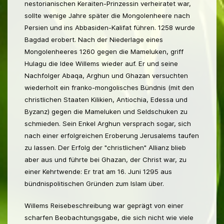
nestorianischen Keraiten-Prinzessin verheiratet war,
sollte wenige Jahre später die Mongolenheere nach
Persien und ins Abbasiden-Kalifat führen. 1258 wurde
Bagdad erobert. Nach der Niederlage eines
Mongolenheeres 1260 gegen die Mameluken, griff
Hulagu die Idee Willems wieder auf. Er und seine
Nachfolger Abaqa, Arghun und Ghazan versuchten
wiederholt ein franko-mongolisches Bündnis (mit den
christlichen Staaten Kilikien, Antiochia, Edessa und
Byzanz) gegen die Mameluken und Seldschuken zu
schmieden. Sein Enkel Arghun versprach sogar, sich
nach einer erfolgreichen Eroberung Jerusalems taufen
zu lassen. Der Erfolg der "christlichen" Allianz blieb
aber aus und führte bei Ghazan, der Christ war, zu
einer Kehrtwende: Er trat am 16. Juni 1295 aus
bündnispolitischen Gründen zum Islam über.
Willems Reisebeschreibung war geprägt von einer
scharfen Beobachtungsgabe, die sich nicht wie viele