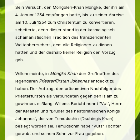
Sein Versuch, den Mongolen-Khan Möngke, der ihn am
4. Januar 1254 empfangen hatte, bis zu seiner Abreise
am 10. Juli 1254 zum Christentum zu konvertieren,
scheiterte, denn dieser stand in der kosmologisch-
schamanistischen Tradition des transzendenten
Weltenherrschers, dem alle Religionen zu dienen
hatten und der deshalb keiner Religion den Vorzug
gab.
Willem meinte, in
Möngke Khan
den Großneffen des
legendären
Priesterfürsten Johannes
entdeckt zu
haben. Der Auftrag, den präsumtiven Nachfolger des
Priesterfürsten als Verbündeten gegen den Islam zu
gewinnen, mißlang. Willems Bericht nennt "Vut", Herrn
der Keraiten und "Bruder des nestorianischen Königs
Johannes", der von Temüdschin (Dschingis Khan)
besiegt worden sei. Temüdschin habe "Vuts" Tochter
geraubt und seinem Sohn zur Frau gegeben.