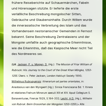
frühere Reiseberichte auf Schauermärchen, Fabeln
und Hörensagen stützte. Er lieferte die erste
verläßliche Beschreibung mongolischer Sitten,
Gebräuche und Glaubensinhalte. Durch Willem wurde
die innerasiatische Verbreitung des Islam und das
Vorhandensein nestorianischer Gemeinden in Fernost
bekannt. Seine Beschreibung Zentralasiens und der
Mongolei umfaßte auch geographische Erkenntnisse,
wie die Erkenntnis, daß das Kaspische Meer nicht Teil
des Nordmeeres sei.
(
Lit.
Jackson, P. u. Morgan, D.
(Hg.):
The Mission of Friar William of
Rubruck: His Journey to the Court of the Great Khan Möngke, 1253-
1255.
Übers. v. Peter Jackson, London:Hakluyt Society 1990;
Wilhelmus Rubruquensis
:
Itinerarium ad partes orientales
, in:
Anastasius van den Wyngaert (Hg.): Sinica Franciscana Bd. 1: Itinera
et relationes Fratrum Minorum saeculi XIII et XIV. Apud Collegium S.
Bonaventurae, Firenze 1929, S.164-332;
Leicht, H.D.
(Hg.),
Wilhelm
von Rubruk: Beim Grosskhan der Mongolen 1253–1255
(= Alte