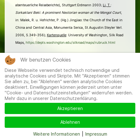
abenteuerliche Reiseberichte), Stuttgart:Erdmann 2003;
Li, T.
:
Sorkaktani Beki: A prominent Nestorian woman at the Mongol Court
,
in: Malek, R. u. Hofrichter, P. (Hg.) Jingjiao: the Church of the East in
China and Central Asia, Monumenta Serica, St.Augustin:Steyler Verl.
2006, S.349-356);
Kartenquelle
: University of Washington, Silk Road
Maps,
https://depts.washington.edu/silkroad/maps/rubruck.html
[ar]
Wir benutzen Cookies
Diese Webseite verwendet technisch notwendige und
analytische Cookies und Skripte. Mit "Akzeptieren" stimmen
Sie allen zu, bei "Ablehnen" werden analytische Cookies
deaktiviert. Einwilligungen können jederzeit unten unter
"Cookie- und Datenschutzeinstellungen" widerrufen werden.
Mehr dazu in unserer Datenschutzerklärung.
Mitglieder
|
Impressum
|
Datenschutzerklärung
|
Cookie-
und Datenschutzeinstellungen
Akzeptieren
Ablehnen
Weitere Informationen
|
Impressum