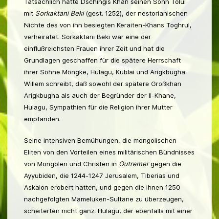
Tatsächlich hatte Dschingis Khan seinen Sohn Tolui
mit
Sorkaktani Beki
(gest. 1252), der nestorianischen
Nichte des von ihn besiegten Keraiten-Khans Toghrul,
verheiratet. Sorkaktani Beki war eine der
einflußreichsten Frauen ihrer Zeit und hat die
Grundlagen geschaffen für die spätere Herrschaft
ihrer Söhne Möngke, Hulagu, Kublai und Arigkbugha.
Willem schreibt, daß sowohl der spätere Großkhan
Arigkbugha als auch der Begründer der Il-Khane,
Hulagu, Sympathien für die Religion ihrer Mutter
empfanden.
Seine intensiven Bemühungen, die mongolischen
Eliten von den Vorteilen eines militärischen Bündnisses
von Mongolen und Christen in
Outremer
gegen die
Ayyubiden, die 1244-1247 Jerusalem, Tiberias und
Askalon erobert hatten, und gegen die ihnen 1250
nachgefolgten Mameluken-Sultane zu überzeugen,
scheiterten nicht ganz. Hulagu, der ebenfalls mit einer