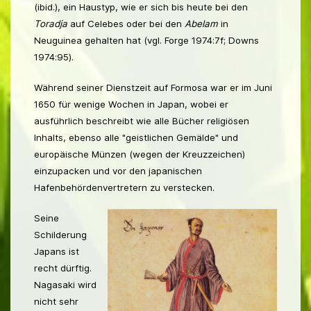
(ibid.), ein Haustyp, wie er sich bis heute bei den
Toradja
auf Celebes oder bei den
Abelam
in
Neuguinea gehalten hat (vgl. Forge 1974:7f; Downs
1974:95).
Während seiner Dienstzeit auf Formosa war er im Juni
1650 für wenige Wochen in Japan, wobei er
ausführlich beschreibt wie alle Bücher religiösen
Inhalts, ebenso alle "geistlichen Gemälde" und
europäische Münzen (wegen der Kreuzzeichen)
einzupacken und vor den japanischen
Hafenbehördenvertretern zu verstecken.
Seine
Schilderung
Japans ist
recht dürftig.
Nagasaki wird
nicht sehr