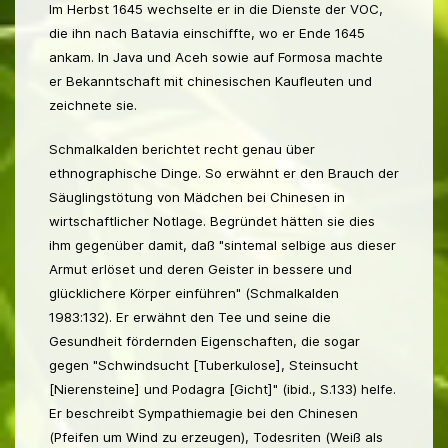
Im Herbst 1645 wechselte er in die Dienste der VOC,
die ihn nach Batavia einschiffte, wo er Ende 1645
ankam. In Java und Aceh sowie auf Formosa machte
er Bekanntschaft mit chinesischen Kaufleuten und
zeichnete sie.
Schmalkalden berichtet recht genau über
ethnographische Dinge. So erwähnt er den Brauch der
Säuglingstötung von Mädchen bei Chinesen in
wirtschaftlicher Notlage. Begründet hätten sie dies
ihm gegenüber damit, daß "sintemal selbige aus dieser
Armut erlöset und deren Geister in bessere und
glücklichere Körper einführen" (Schmalkalden
1983:132). Er erwähnt den Tee und seine die
Gesundheit fördernden Eigenschaften, die sogar
gegen "Schwindsucht [Tuberkulose], Steinsucht
[Nierensteine] und Podagra [Gicht]" (ibid., S.133) helfe.
Er beschreibt Sympathiemagie bei den Chinesen
(Pfeifen um Wind zu erzeugen), Todesriten (Weiß als