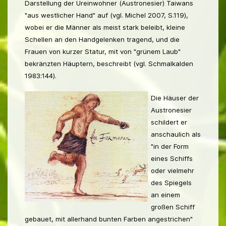
Darstellung der Ureinwohner (Austronesier) Taiwans
"aus westlicher Hand" auf (vgl. Michel 2007, S.119),
wobei er die Männer als meist stark beleibt, kleine
Schellen an den Handgelenken tragend, und die
Frauen von kurzer Statur, mit von "grünem Laub"
bekränzten Häuptern, beschreibt (vgl. Schmalkalden
1983:144).
Die Häuser der
Austronesier
schildert er
anschaulich als
"in der Form
eines Schiffs
oder vielmehr
des Spiegels
an einem
großen Schiff
gebauet, mit allerhand bunten Farben angestrichen"