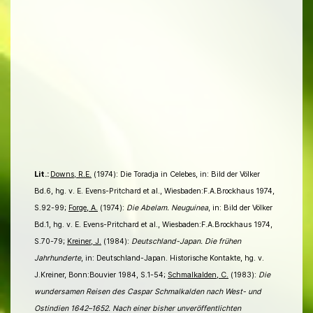
Lit.:
Downs, R.E.
(1974): Die Toradja in Celebes, in: Bild der Völker
Bd.6, hg. v. E. Evens-Pritchard et al., Wiesbaden:F.A.Brockhaus 1974,
S.92-99;
Forge, A.
(1974):
Die Abelam. Neuguinea
, in: Bild der Völker
Bd.1, hg. v. E. Evens-Pritchard et al., Wiesbaden:F.A.Brockhaus 1974,
S.70-79;
Kreiner, J.
(1984):
Deutschland-Japan. Die frühen
Jahrhunderte
, in: Deutschland-Japan. Historische Kontakte, hg. v.
J.Kreiner, Bonn:Bouvier 1984, S.1-54;
Schmalkalden, C.
(1983):
Die
wundersamen Reisen des Caspar Schmalkalden nach West- und
Ostindien 1642–1652. Nach einer bisher unveröffentlichten