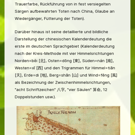
Trauerfarbe, Rückführung von in fest versiegelten
Särgen aufbewahrten Toten nach China, Glaube an
Wiedergänger, Fütterung der Toten).
Darüber hinaus ist seine detaillierte und bildliche
Darstellung der chinesischen Kalenderdeutung die
erste im deutschen Sprachgebiet (Kalenderdeutung
nach der Kreis-Methode mit vier Himmelsrichtungen
Norden=běi [北], Osten=dōng [東], Süden=nán [南],
Westen=xī [西] und den Trigrammen für Himmel=tiān
[天], Erde=di [地], Berg=shān [山] und Wind=fēng [風]
als Bezeichnung der Zwischenhimmelsrichtungen,
"acht Schriftzeichen" 八字, "vier Säulen" 算命, 12
Doppelstunden usw.).