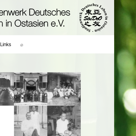
Links
⌕