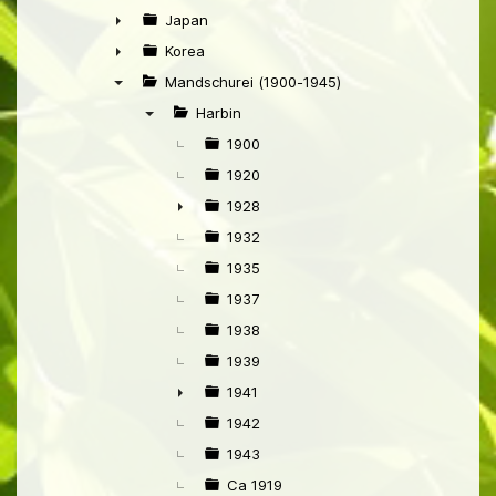
►
Japan
►
Korea
►
Mandschurei (1900-1945)
▼
Harbin
▼
1900
1920
1928
►
1932
1935
1937
1938
1939
1941
►
1942
1943
Ca 1919