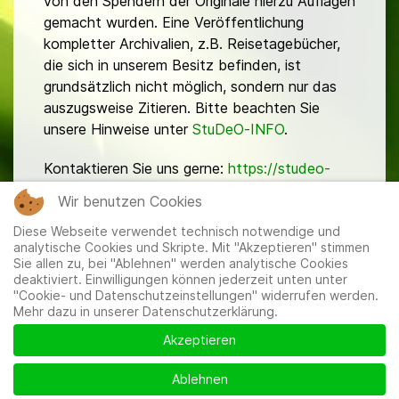
von den Spendern der Originale hierzu Auflagen
gemacht wurden. Eine Veröffentlichung
kompletter Archivalien, z.B. Reisetagebücher,
die sich in unserem Besitz befinden, ist
grundsätzlich nicht möglich, sondern nur das
auszugsweise Zitieren. Bitte beachten Sie
unsere Hinweise unter
StuDeO-INFO
.
Kontaktieren Sie uns gerne:
https://studeo-
ostasiendeutsche.de/ueberuns/kontakt
Wir benutzen Cookies
Diese Webseite verwendet technisch notwendige und
analytische Cookies und Skripte. Mit "Akzeptieren" stimmen
Sie allen zu, bei "Ablehnen" werden analytische Cookies
deaktiviert. Einwilligungen können jederzeit unten unter
"Cookie- und Datenschutzeinstellungen" widerrufen werden.
Mehr dazu in unserer Datenschutzerklärung.
Mitglieder
|
Impressum
|
Datenschutzerklärung
|
Cookie-
und Datenschutzeinstellungen
Akzeptieren
Ablehnen