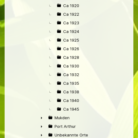
Ca 1920
Ca 1922
Ca 1923
Ca 1924
Ca 1925
Ca 1926
Ca 1928
Ca 1930
Ca 1932
Ca 1935
Ca 1938
Ca 1940
Ca 1945
Mukden
►
Port Arthur
►
Unbekannte Orte