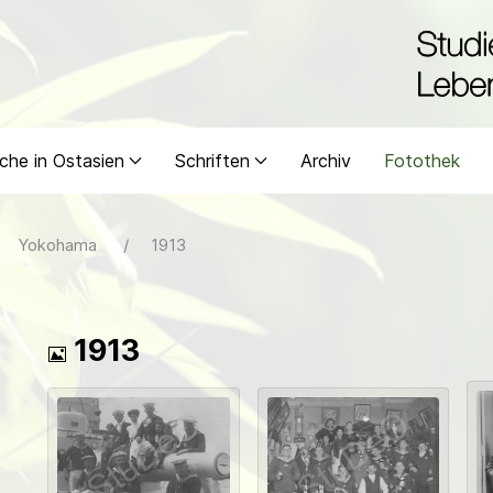
che in Ostasien
Schriften
Archiv
Fotothek
Yokohama
1913
Bild
1913