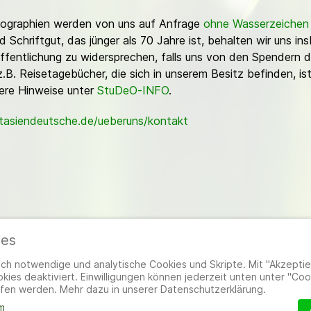
Fotographien werden von uns auf Anfrage
ohne Wasserzeichen
Schriftgut, das jünger als 70 Jahre ist, behalten wir uns ins
ffentlichung zu widersprechen, falls uns von den Spendern d
z.B. Reisetagebücher, die sich in unserem Besitz befinden, is
sere Hinweise unter
StuDeO-INFO
.
stasiendeutsche.de/ueberuns/kontakt
ies
ieder
|
Impressum
|
Datenschutzerklärung
|
Cookie- und Datenschutzeinstel
h notwendige und analytische Cookies und Skripte. Mit "Akzeptier
ies deaktiviert. Einwilligungen können jederzeit unten unter "Coo
fen werden. Mehr dazu in unserer Datenschutzerklärung.
m