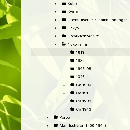
▼
Kobe
►
Kyoto
►
Thematischer Zusammenhang mit
►
Tokyo
►
Unbekannter Ort
►
Yokohama
▼
1913
1930
1943-08
1946
Ca 1900
Ca 1910
Ca 1930
Ca 1943
Korea
►
Mandschurei (1900-1945)