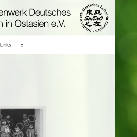
Links
⌕