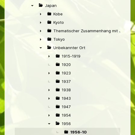
►
Japan
▼
Kobe
►
Kyoto
►
Thematischer Zusammenhang mit Japan
►
Tokyo
►
Unbekannter Ort
▼
1915-1919
►
1920
1923
►
1937
1938
►
1943
►
1947
1954
►
1956
▼
1956-10