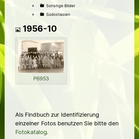
►
Sonstige Bilder
►
Südostasien
►
Bild
1956-10
P6953
Als Findbuch zur Identifizierung
einzelner Fotos benutzen Sie bitte den
Fotokatalog
.