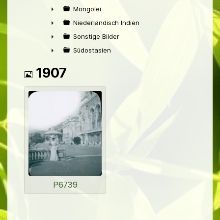
►
Mongolei
►
Niederländisch Indien
►
Sonstige Bilder
►
Südostasien
►
Bild
1907
P6739