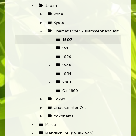
►
Japan
▼
Kobe
►
Kyoto
►
Thematischer Zusammenhang mit Japan
▼
1907
1915
1920
1948
►
1954
2001
►
Ca 1960
Tokyo
►
Unbekannter Ort
►
Yokohama
►
Korea
►
Mandschurei (1900-1945)