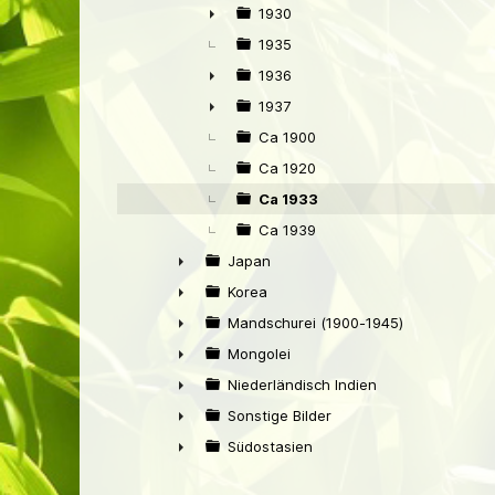
►
1930
►
1935
1936
►
1937
►
Ca 1900
Ca 1920
Ca 1933
Ca 1939
Japan
►
Korea
►
Mandschurei (1900-1945)
►
Mongolei
►
Niederländisch Indien
►
Sonstige Bilder
►
Südostasien
►