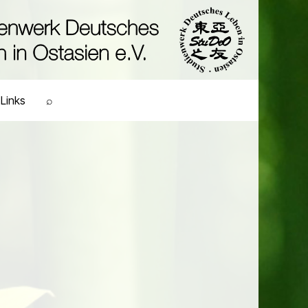
Links
⌕