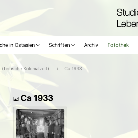
che in Ostasien
Schriften
Archiv
Fotothek
(britische Kolonialzeit)
Ca 1933
Bild
Ca 1933