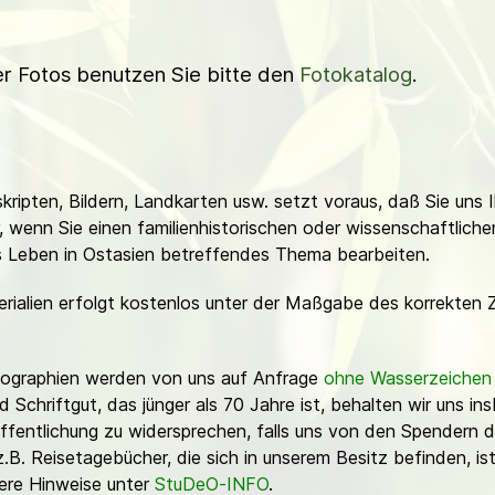
ner Fotos benutzen Sie bitte den
Fotokatalog
.
ripten, Bildern, Landkarten usw. setzt voraus, daß Sie uns 
or, wenn Sie einen familienhistorischen oder wissenschaftlic
es Leben in Ostasien betreffendes Thema bearbeiten.
erialien erfolgt kostenlos unter der Maßgabe des korrekten 
Fotographien werden von uns auf Anfrage
ohne Wasserzeichen
Schriftgut, das jünger als 70 Jahre ist, behalten wir uns ins
ffentlichung zu widersprechen, falls uns von den Spendern d
z.B. Reisetagebücher, die sich in unserem Besitz befinden, is
sere Hinweise unter
StuDeO-INFO
.