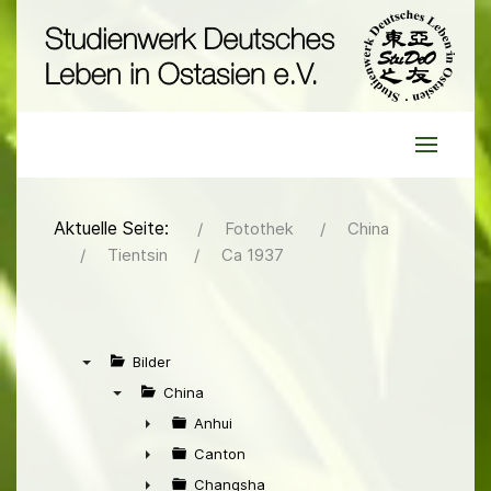
Aktuelle Seite:
Fotothek
China
Tientsin
Ca 1937
Bilder
▼
China
▼
Anhui
►
Canton
►
Changsha