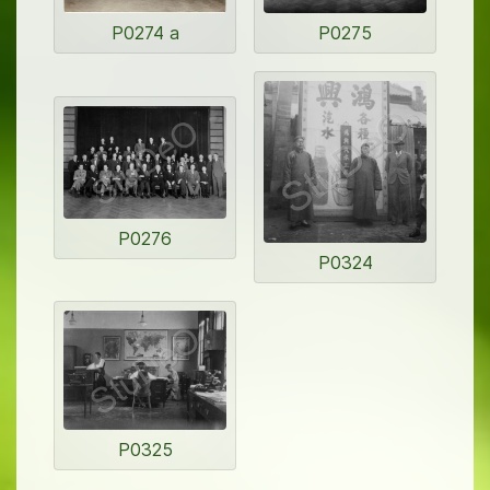
P0274 a
P0275
P0276
P0324
P0325