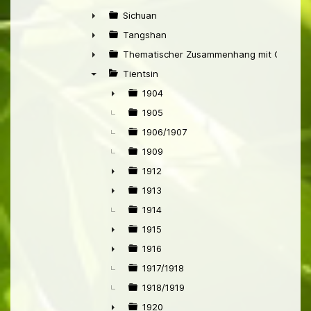
►
Sichuan
►
Tangshan
►
Thematischer Zusammenhang mit China
►
Tientsin
▼
1904
►
1905
1906/1907
1909
1912
►
1913
►
1914
1915
►
1916
►
1917/1918
1918/1919
1920