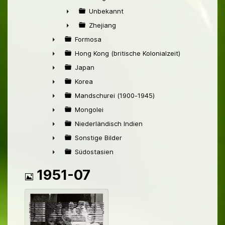
►
Unbekannt
►
Zhejiang
►
Formosa
►
Hong Kong (britische Kolonialzeit)
►
Japan
►
Korea
►
Mandschurei (1900-1945)
►
Mongolei
►
Niederländisch Indien
►
Sonstige Bilder
►
Südostasien
►
Bild
1951-07