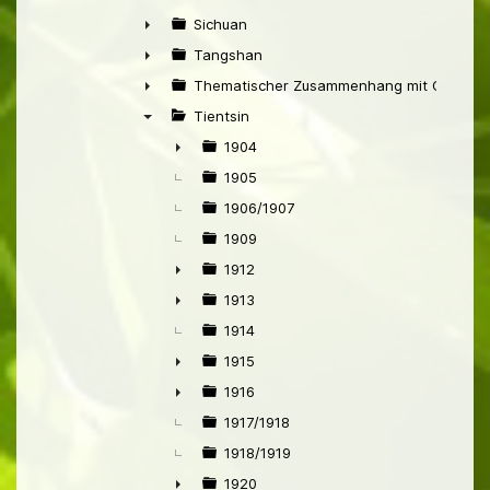
►
Sichuan
►
Tangshan
►
Thematischer Zusammenhang mit China
►
Tientsin
▼
1904
►
1905
1906/1907
1909
1912
►
1913
►
1914
1915
►
1916
►
1917/1918
1918/1919
1920