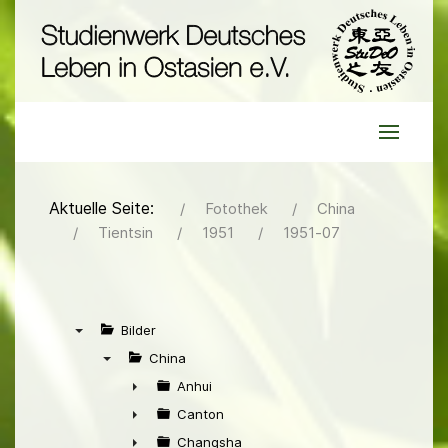
Aktuelle Seite:
Fotothek
China
Tientsin
1951
1951-07
Bilder
▼
China
▼
Anhui
►
Canton
►
Changsha