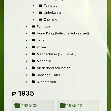
►
Tsingtao
►
Unbekannt
►
Zhejiang
►
Formosa
►
Hong Kong (britische Kolonialzeit)
►
Japan
►
Korea
►
Mandschurei (1900-1945)
►
Mongolei
►
Niederländisch Indien
►
Sonstige Bilder
►
Südostasien
►
Bild
1935
O
O
1935-09
1935-12
r
r