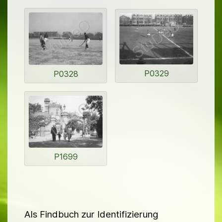
d
d
n
n
e
e
r
r
P0329
P0328
P1699
Als Findbuch zur Identifizierung