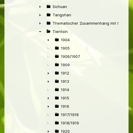
►
Sichuan
►
Tangshan
►
Thematischer Zusammenhang mit China
►
Tientsin
▼
1904
►
1905
1906/1907
1909
1912
►
1913
►
1914
1915
►
1916
►
1917/1918
1918/1919
1920