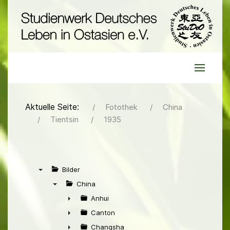
Aktuelle Seite:
Fotothek
China
Tientsin
1935
Bilder
▼
China
▼
Anhui
►
Canton
►
Changsha