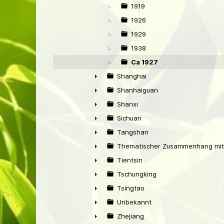
1919
1926
1929
1938
Ca 1927
Shanghai
►
Shanhaiguan
►
Shanxi
►
Sichuan
►
Tangshan
►
Thematischer Zusammenhang mit
►
Tientsin
►
Tschungking
►
Tsingtao
►
Unbekannt
►
Zhejiang