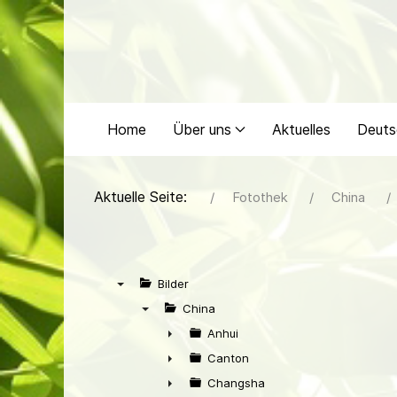
Home
Über uns
Aktuelles
Deuts
Aktuelle Seite:
Fotothek
China
Bilder
▼
China
▼
Anhui
►
Canton
►
Changsha