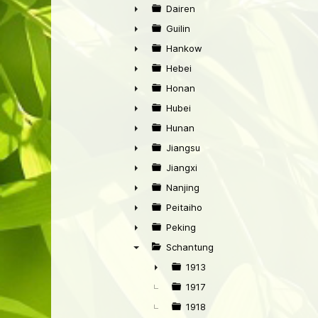
►
Dairen
►
Guilin
►
Hankow
►
Hebei
►
Honan
►
Hubei
►
Hunan
►
Jiangsu
►
Jiangxi
►
Nanjing
►
Peitaiho
►
Peking
►
Schantung
▼
1913
►
1917
1918