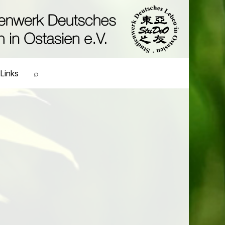
Links
⌕