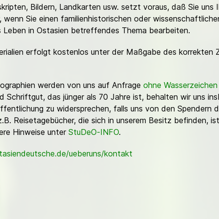
ripten, Bildern, Landkarten usw. setzt voraus, daß Sie uns 
or, wenn Sie einen familienhistorischen oder wissenschaftlic
es Leben in Ostasien betreffendes Thema bearbeiten.
erialien erfolgt kostenlos unter der Maßgabe des korrekten 
Fotographien werden von uns auf Anfrage
ohne Wasserzeichen
Schriftgut, das jünger als 70 Jahre ist, behalten wir uns ins
ffentlichung zu widersprechen, falls uns von den Spendern d
z.B. Reisetagebücher, die sich in unserem Besitz befinden, is
sere Hinweise unter
StuDeO-INFO
.
stasiendeutsche.de/ueberuns/kontakt