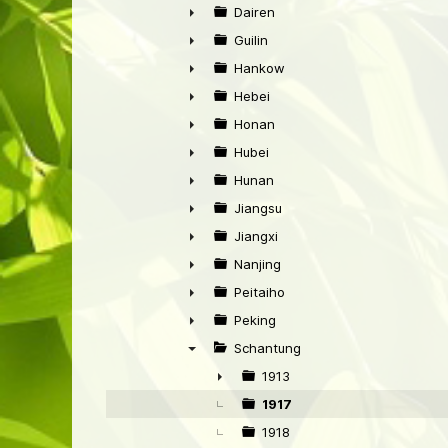
►
Dairen
►
Guilin
►
Hankow
►
Hebei
►
Honan
►
Hubei
►
Hunan
►
Jiangsu
►
Jiangxi
►
Nanjing
►
Peitaiho
►
Peking
►
Schantung
▼
1913
►
1917
1918