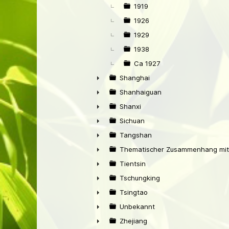
1919
1926
1929
1938
Ca 1927
Shanghai
►
Shanhaiguan
►
Shanxi
►
Sichuan
►
Tangshan
►
Thematischer Zusammenhang mit
►
Tientsin
►
Tschungking
►
Tsingtao
►
Unbekannt
►
Zhejiang