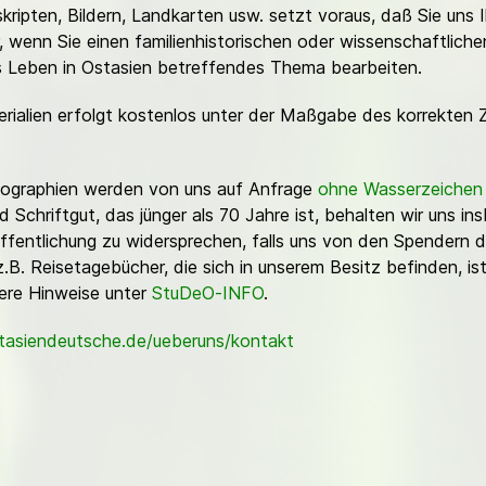
ripten, Bildern, Landkarten usw. setzt voraus, daß Sie uns 
or, wenn Sie einen familienhistorischen oder wissenschaftlic
es Leben in Ostasien betreffendes Thema bearbeiten.
erialien erfolgt kostenlos unter der Maßgabe des korrekten 
Fotographien werden von uns auf Anfrage
ohne Wasserzeichen
Schriftgut, das jünger als 70 Jahre ist, behalten wir uns ins
ffentlichung zu widersprechen, falls uns von den Spendern d
z.B. Reisetagebücher, die sich in unserem Besitz befinden, is
sere Hinweise unter
StuDeO-INFO
.
stasiendeutsche.de/ueberuns/kontakt