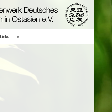
Links
⌕