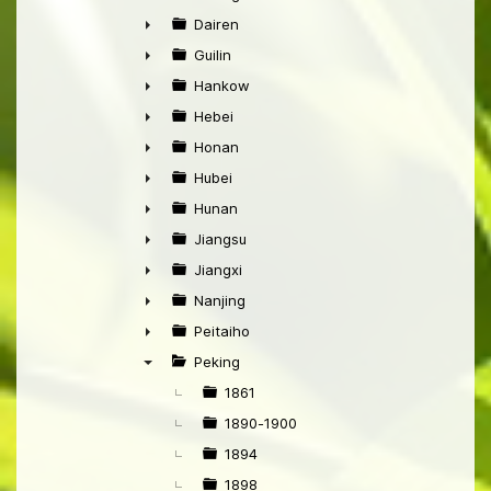
►
Dairen
►
Guilin
►
Hankow
►
Hebei
►
Honan
►
Hubei
►
Hunan
►
Jiangsu
►
Jiangxi
►
Nanjing
►
Peitaiho
►
Peking
▼
1861
1890-1900
1894
1898