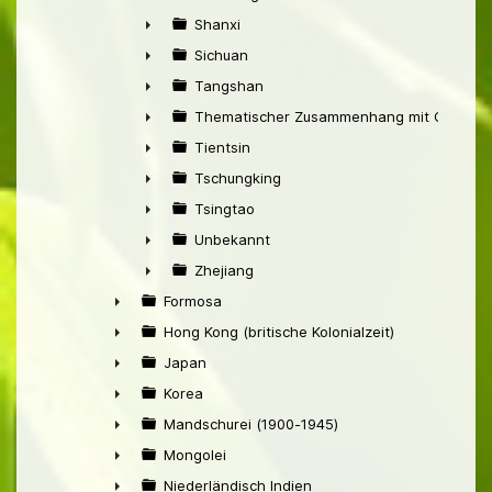
►
Shanxi
►
Sichuan
►
Tangshan
►
Thematischer Zusammenhang mit China
►
Tientsin
►
Tschungking
►
Tsingtao
►
Unbekannt
►
Zhejiang
►
Formosa
►
Hong Kong (britische Kolonialzeit)
►
Japan
►
Korea
►
Mandschurei (1900-1945)
►
Mongolei
►
Niederländisch Indien