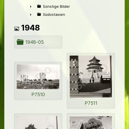
►
Sonstige Bilder
►
Südostasien
►
Bild
1948
O
1948-05
r
d
n
e
r
P7510
P7511