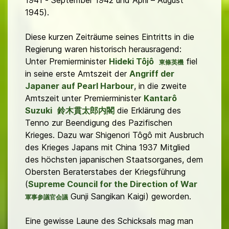
1941 - September 1942 und April – August
1945).
Diese kurzen Zeiträume seines Eintritts in die
Regierung waren historisch herausragend:
Unter Premierminister
Hideki Tôjô
fiel
東條英機
in seine erste Amtszeit der
Angriff der
Japaner auf Pearl Harbour
, in die zweite
Amtszeit unter Premierminister
Kantarô
Suzuki
鈴木貫太郎内閣
die Erklärung des
Tenno zur Beendigung des Pazifischen
Krieges. Dazu war Shigenori Tôgô mit Ausbruch
des Krieges Japans mit China 1937 Mitglied
des höchsten japanischen Staatsorganes, dem
Obersten Beraterstabes der Kriegsführung
(
Supreme Council for the Direction of War
Gunji Sangikan Kaigi) geworden.
軍事参議官会議
Eine gewisse Laune des Schicksals mag man