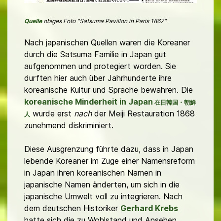
Quelle
obiges Foto
"Satsuma Pavillon in Paris 1867"
Nach japanischen Quellen waren die Koreaner
durch die Satsuma Familie in Japan gut
aufgenommen und protegiert worden. Sie
durften hier auch über Jahrhunderte ihre
koreanische Kultur und Sprache bewahren. Die
koreanische Minderheit in Japan
在日韓国・朝鮮
wurde erst
nach
der Meiji Restauration 1868
人
zunehmend diskriminiert.
Diese Ausgrenzung führte dazu, dass in Japan
lebende Koreaner im Zuge einer Namensreform
in Japan ihren koreanischen Namen in
japanische Namen änderten, um sich in die
japanische Umwelt voll zu integrieren. Nach
dem deutschen Historiker
Gerhard Krebs
hatte sich die zu Wohlstand und Ansehen