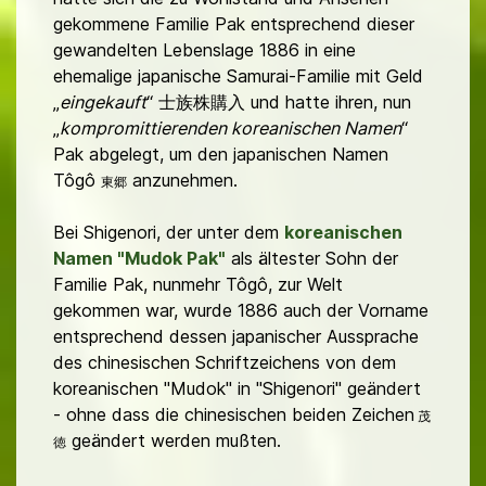
gekommene Familie Pak entsprechend dieser
gewandelten Lebenslage 1886 in eine
ehemalige japanische Samurai-Familie mit Geld
„
eingekauft
“ 士族株購入 und hatte ihren, nun
„
kompromittierenden koreanischen Namen
“
Pak abgelegt, um den japanischen Namen
Tôgô
anzunehmen.
東郷
Bei Shigenori, der unter dem
koreanischen
Namen "Mudok Pak"
als ältester Sohn der
Familie Pak, nunmehr Tôgô, zur Welt
gekommen war, wurde 1886 auch der Vorname
entsprechend dessen japanischer Aussprache
des chinesischen Schriftzeichens von dem
koreanischen "Mudok" in "Shigenori" geändert
- ohne dass die chinesischen beiden Zeichen
茂
geändert werden mußten.
徳