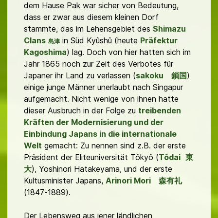
dem Hause Pak war sicher von Bedeutung,
dass er zwar aus diesem kleinen Dorf
stammte, das im Lehensgebiet des
Shimazu
Clans
in Süd Kyûshû (heute
Präfektur
島津
Kagoshima
) lag. Doch von hier hatten sich im
Jahr 1865 noch zur Zeit des Verbotes für
Japaner ihr Land zu verlassen (
sakoku
鎖国
)
einige junge Männer unerlaubt nach Singapur
aufgemacht. Nicht wenige von ihnen hatte
dieser Ausbruch in der Folge zu
treibenden
Kräften der Modernisierung und der
Einbindung Japans in die internationale
Welt
gemacht: Zu nennen sind z.B. der erste
Präsident der Eliteuniversität Tôkyô (
Tôdai
東
大
), Yoshinori Hatakeyama, und der erste
Kultusminister Japans,
Arinori Mori
森有礼
(1847-1889).
Der Lebensweg aus jener ländlichen