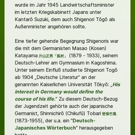
wurde im Jahr 1945 Landwirtschaftsminister
im letzten Kriegskabinett Japans unter
Kantarô Suzuki, dem auch Shigenori Tôgô als
Außenminister angehören sollte.
Eine tiefer gehende Begegnung Shigenoris war
die mit dem Germanisten Masao (Kosen)
Katayama
(1879 - 1933), seinem
片山正男「孤村」
Deutsch-Lehrer am Gymnasium in Kagoshima.
Unter seinem Einfluß studierte Shigenori Togô
ab 1904 „Deutsche Literatur“ an der
genannten Kaiserlichen Universität Tôkyô: „
His
interest in Germany would define the
course of his life.
“ Zu diesem Deutsch-Bezug
der Jugendzeit gehörte auch der japanische
Germanist, Shinnichirô (Chikufû) Tobari
登張竹風
(1873-1955), der u.a. ein "
Deutsch-
Japanisches Wörterbuch
" herausgegeben