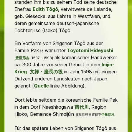
standen ihm bis zu seinem Tod seine deutsche
Ehefrau
Edith Tôgô
, verwitwete de Lalande,
geb. Giesecke, aus Lehrte in Westfalen, und
deren gemeinsame deutsch-japanische
Tochter, Ise (Iseko) Tôgô.
Ein Vorfahre von Shigenori Tôgô aus der
Familie Pak
war unter
Toyotomi Hideyoshi
朴
als koreanischer Handwerker
豊臣
秀吉
(1537 – 1598)
ca. 300 Jahre vor seiner Geburt in dem
Imjin-
Krieg
文禄・慶長の役
im Jahr 1598 mit einigen
Dutzend anderen Landsleuten nach Japan
gelangt (
Quelle
linke Abbildung).
Dort lebte seitdem die koreanische Familie Pak
in dem Dorf Naeshirogawa
苗代川
, Region
Hioko, Gemeinde Shimoijûin
.
鹿児島県日置郡下
伊集院村
Für das spätere Leben von Shigenori Tôgô aus