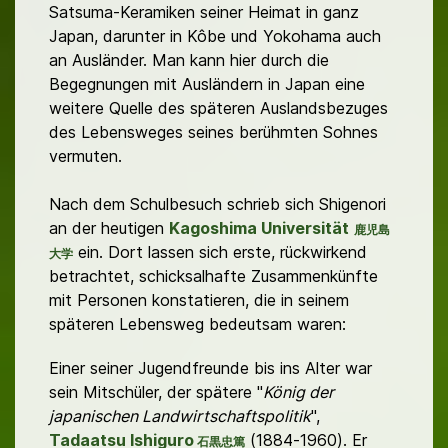
Satsuma-Keramiken seiner Heimat in ganz
Japan, darunter in Kôbe und Yokohama auch
an Ausländer. Man kann hier durch die
Begegnungen mit Ausländern in Japan eine
weitere Quelle des späteren Auslandsbezuges
des Lebensweges seines berühmten Sohnes
vermuten.
Nach dem Schulbesuch schrieb sich Shigenori
an der heutigen
Kagoshima Universität
鹿児島
ein. Dort lassen sich erste, rückwirkend
大学
betrachtet, schicksalhafte Zusammenkünfte
mit Personen konstatieren, die in seinem
späteren Lebensweg bedeutsam waren:
Einer seiner Jugendfreunde bis ins Alter war
sein Mitschüler, der spätere "
König der
japanischen Landwirtschaftspolitik
",
Tadaatsu Ishiguro
(1884-1960). Er
石黒忠篤