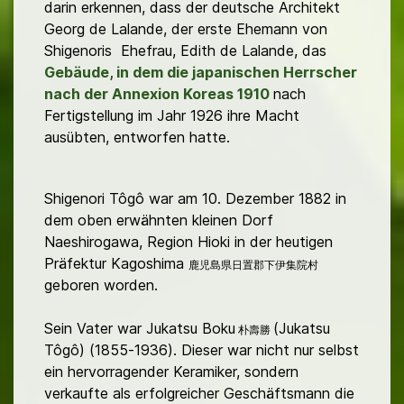
darin erkennen, dass der deutsche Architekt
Georg de Lalande, der erste Ehemann von
Shigenoris Ehefrau, Edith de Lalande, das
Gebäude, in dem die japanischen Herrscher
nach der Annexion Koreas 1910
nach
Fertigstellung im Jahr 1926 ihre Macht
ausübten, entworfen hatte.
Shigenori Tôgô war am 10. Dezember 1882 in
dem oben erwähnten kleinen Dorf
Naeshirogawa, Region Hioki in der heutigen
Präfektur Kagoshima
鹿児島県日置郡下伊集院村
geboren worden.
Sein Vater war Jukatsu Boku
(Jukatsu
朴壽勝
Tôgô) (1855-1936). Dieser war nicht nur selbst
ein hervorragender Keramiker, sondern
verkaufte als erfolgreicher Geschäftsmann die