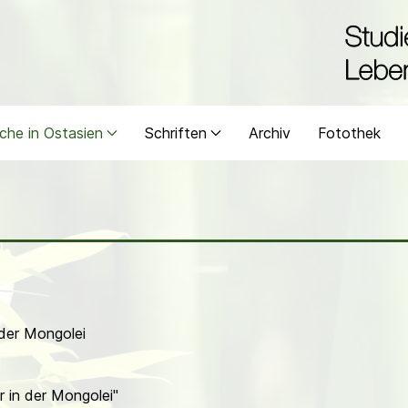
che in Ostasien
Schriften
Archiv
Fotothek
der Mongolei
r in der Mongolei"