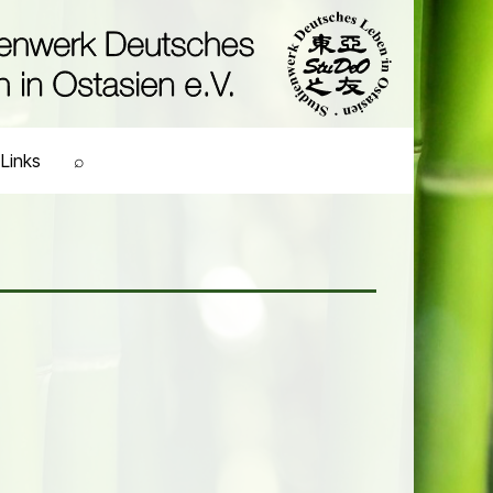
Links
⌕