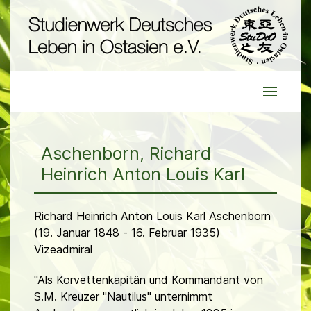
Aschenborn, Richard
Heinrich Anton Louis Karl
Richard Heinrich Anton Louis Karl Aschenborn
(19. Januar 1848 - 16. Februar 1935)
Vizeadmiral
"Als Korvettenkapitän und Kommandant von
S.M. Kreuzer "Nautilus" unternimmt