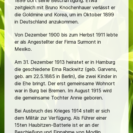
1899 dort seine Beschäftigung. Etwa
zeitgleich mit Bruno Knochenhauer verlässt er
die Goldmine und Korea, um im Oktober 1899
in Deutschland anzukommen.
Von Dezember 1900 bis zum Herbst 1911 lebte
er als Angestellter der Firma Surmont in
Mexiko.
Am 31. Dezember 1913 heiratet er in Hamburg
die geschiedene Erna Rackwitz (geb. Garvens,
geb. am 22.5.1885 in Berlin), die zwei Kinder in
die Ehe bringt. Der erst gemeinsame Wohnort
war in Burg bei Bremen. Im August 1915 wird
die gemeinsame Tochter Annie geboren.
Bei Ausbruch des Krieges 1914 stellt er sich
dem Militär zur Verfügung. Als Führer einer
15ten Haubitzen-Batterie ist er an der
Beschießung und Einnahme von Modlin