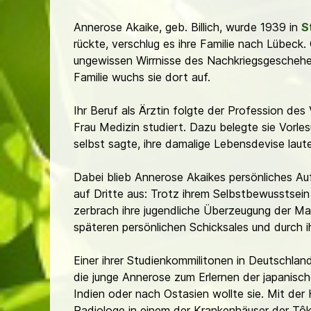
Annerose Akaike, geb. Billich, wurde 1939 in
S
rückte, verschlug es ihre Familie nach Lübeck
ungewissen Wirrnisse des Nachkriegsgeschehen
Familie wuchs sie dort auf.
Ihr Beruf als Ärztin folgte der Profession des 
Frau Medizin studiert. Dazu belegte sie Vorle
selbst sagte, ihre damalige Lebensdevise laute
Dabei blieb Annerose Akaikes persönliches Auf
auf Dritte aus: Trotz ihrem Selbstbewusstsei
zerbrach ihre jugendliche Überzeugung der Mac
späteren persönlichen Schicksales und durch i
Einer ihrer Studienkommilitonen in Deutschlan
die junge Annerose zum Erlernen der japanisc
Indien oder nach Ostasien wollte sie. Mit der 
Radiologe in einem der Krankenhäuser der Tôky