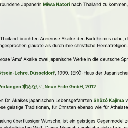
erbundene Japanerin
Miwa Natori
nach Thailand zu kommen, d
n Thailand brachten Annerose Akaike den
Buddhismus nahe, d
gesprochen glaubte als durch ihre christliche Heimatreligion.
ose 'Amu' Akaike zwei japanische Werke in die deutsche Sp
tsein-Lehre. Düsseldorf
, 1999. (EKÔ-Haus der Japanischen 
Verlangen 求めない", Neue Erde GmbH, 2012
on Dr. Akaikes japanischen Lebensgefährten
Shôzô Kajima
ve
giöse geistige Traditionen, für Christen ebenso wie für Atheist
gelung überflüssiger Wünsche, ist ein geistiges Gegenmode
er globalisierten Welt. Dieser Mensch vergleiche sich stets,