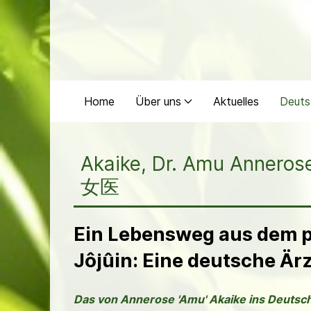
Home
Über uns
Aktuelles
Deuts
Akaike, Dr. Amu Anner
女医
Ein Lebensweg aus dem 
Jôjûin: Eine deutsche Ärz
Das von Annerose 'Amu' Akaike ins Deut