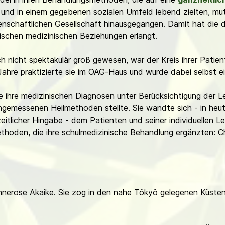
und in einem gegebenen sozialen Umfeld lebend zielten, muti
nschaftlichen Gesellschaft hinausgegangen. Damit hat die d
ischen medizinischen Beziehungen erlangt.
uch nicht spektakulär groß gewesen, war der Kreis ihrer Pati
re praktizierte sie im OAG-Haus und wurde dabei selbst ein
ike ihre medizinischen Diagnosen unter Berücksichtigung der
angemessenen Heilmethoden stellte. Sie wandte sich - in heut
itlicher Hingabe - dem Patienten und seiner individuellen L
methoden, die ihre schulmedizinische Behandlung ergänzten: C
erose Akaike. Sie zog in den nahe Tôkyô gelegenen Küsteno