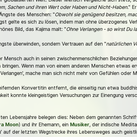
m, Sachen und ihren Wert oder Haben und Nicht-Haben.
" E
r Ängste des Menschen: "
Obwohl sie genügend besitzen, mache
gst gelte es sich zu lösen, indem man ohne überzogenes Verl
chönes Bild, das Kajima malt: "
Ohne Verlangen - so wirst Du 
Ängste überwinden, sondern Vertrauen auf den "
natürlichen Ve
r Mensch auch in seinen zwischenmenschlichen Beziehungen 
nn bringen. Wenn man von einem anderen Menschen etwas er
Verlangen', mache man sich nicht mehr von Gefühlen oder 
fernden Konvertitin entfernt, die einseitig nun etwa buddhist
hkeit konnte kleingeistigen Versuchungen zur Einengung versc
zten Lebensjahre belegen dies: Neben dem genannten Schrift
ra Moon
) und ihr Ehemann, ein
Musiker
, der indische Medita
u' auf der letzten Wegstrecke ihres Lebensweges auch geistli