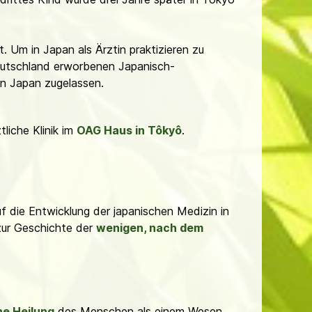
. Um in Japan als Ärztin praktizieren zu
Deutschland erworbenen Japanisch-
in Japan zugelassen.
liche Klinik im
OAG Haus in Tôkyô
.
uf die Entwicklung der japanischen Medizin in
zur Geschichte der
wenigen, nach dem
he Heilung
des Menschen als einem Wesen