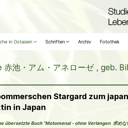
che in Ostasien
Schriften
Archiv
Fotothek
ose 赤池・アム・アネローゼ , geb. Billic
pommerschen Stargard zum japa
tin in Japan
sche übersetzte Buch "Motomenai - ohne Verlangen 