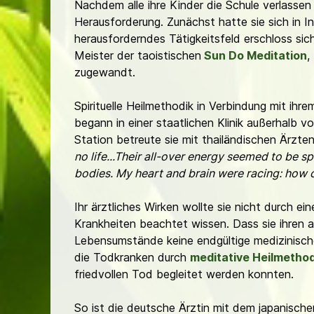
Nachdem alle ihre Kinder die Schule verlasse
Herausforderung. Zunächst hatte sie sich in
herausforderndes Tätigkeitsfeld erschloss si
Meister der taoistischen
Sun Do Meditation
,
zugewandt.
Spirituelle Heilmethodik in Verbindung mit ih
begann in einer staatlichen Klinik außerhalb
Station betreute sie mit thailändischen Ärzt
no life...Their all-over energy seemed to be s
bodies. My heart and brain were racing: how c
Ihr ärztliches Wirken wollte sie nicht durch 
Krankheiten beachtet wissen. Dass sie ihren an
Lebensumstände keine endgültige medizinische
die Todkranken durch
meditative Heilmetho
friedvollen Tod begleitet werden konnten.
So ist die deutsche Ärztin mit dem japanisch