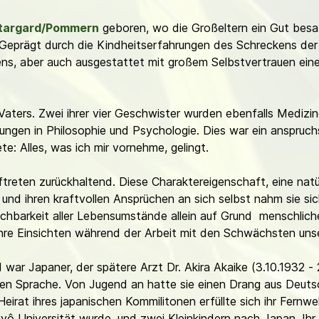
targard/Pommern
geboren, wo die Großeltern ein Gut besaß
. Geprägt durch die Kindheitserfahrungen des Schreckens der
s, aber auch ausgestattet mit großem Selbstvertrauen einer
Vaters. Zwei ihrer vier Geschwister wurden ebenfalls Mediziner
sungen in Philosophie und Psychologie. Dies war ein anspruch
te: Alles, was ich mir vornehme, gelingt.
treten zurückhaltend. Diese Charaktereigenschaft, eine natür
n und ihren kraftvollen Ansprüchen an sich selbst nahm sie 
hbarkeit aller Lebensumstände allein auf Grund menschlichen
hre Einsichten während der Arbeit mit den Schwächsten unser
d war Japaner, der spätere Arzt Dr. Akira Akaike (3.10.1932 
hen Sprache. Von Jugend an hatte sie einen Drang aus Deutsc
Heirat ihres japanischen Kommilitonen erfüllte sich ihr Fern
ô Universität wurde, und zwei Kleinkindern nach Japan. Ihr 