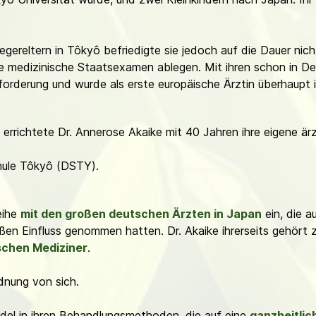
ereltern in Tôkyô befriedigte sie jedoch auf die Dauer nicht
he medizinische Staatsexamen ablegen. Mit ihren schon in 
forderung und wurde als erste europäische Ärztin überhaupt 
rrichtete Dr. Annerose Akaike mit 40 Jahren ihre eigene ärzt
hule Tôkyô (DSTY).
Reihe
mit den großen deutschen Ärzten in Japan
ein, die a
en Einfluss genommen hatten. Dr. Akaike ihrerseits gehört 
schen Mediziner
.
dnung von sich.
el in ihren Behandlungsmethoden, die auf eine
ganzheitlic