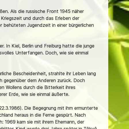
en. Als die russische Front 1945 näher
 Kriegszeit und durch das Erleben der
 behüteten Jugendzeit in einer bürgerlichen
. In Kiel, Berlin und Freiburg hatte die junge
svolles Unterfangen. Doch, wie sie einmal
liche Bescheidenheit, strahlte ihr Leben lang
sich gegenüber dem Anderen zurück. Doch
 Wollens durch die Bitterkeit ihres
er Erde, wie sie einmal äußerte.
- 22.3.1986). Die Begegnung mit ihm ermunterte
hland heraus in die Ferne gespürt. Nach
weh: 1969 kam sie mit ihrem Ehemann, der
drittes Kind wurde drei Jahre später in Tôkyô