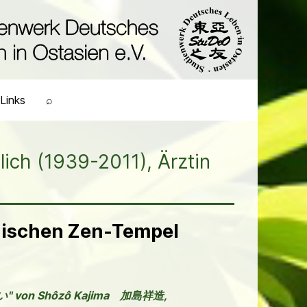
Links
⌕
h (1939-2011), Ärztin
nischen Zen-Tempel
求めない" von Shôzô Kajima 加島祥造,