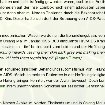
n hatten und selbstständig geworden waren, suchte die Ärzt
 Indonesien auf der Insel Lombok nach einem adäquaten Lebe
ch ihr dann aber im Norden Thailands durch die Bekanntscha
 Dr.Kim. Dieser hatte sich dort der Betreuung von AIDS-Patie
rem medizinischen Wissen wurde nun die Behandlungsbasis von
 von Chiang Mai im Januar 1996. 300 ambulante HIV/AIDS Kr
en zusammen - tief beeindruckt vom Leiden und der Hoffnung
piraling inwards, leaving their skin dark gray and making the
ould I help them regain hope?" (
Japan Times
).
einen schulmedizinischen Behandlungsautomatismus von Heilun
 AIDS tödlich erkrankten Patienten in der Hoffnungslosigkeit
 Heilung bringen konnte , war der Ärztin bewusst. Doch konn
den
ihrem unentrinnbaren Schicksal mit seelischer Gefassthe
en Namen Akaike im Norden Thailands um und in Chiang Mai z