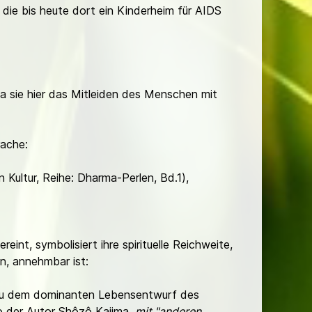
ie bis heute dort ein Kinderheim für AIDS
a sie hier das Mitleiden des Menschen mit
rache:
Kultur, Reihe: Dharma-Perlen, Bd.1),
reint, symbolisiert ihre spirituelle Reichweite,
en, annehmbar ist:
l zu dem dominanten Lebensentwurf des
 so der Autor Shôzô Kajima,
mit "anderen