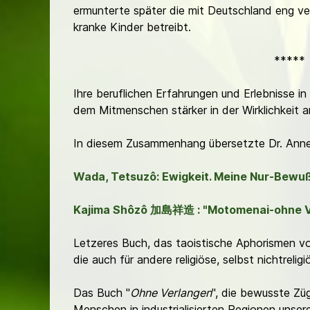
ermunterte später die mit Deutschland eng v
kranke Kinder betreibt.
*****
Ihre beruflichen Erfahrungen und Erlebnisse i
dem Mitmenschen stärker in der Wirklichkeit an
In diesem Zusammenhang übersetzte Dr. Anner
Wada, Tetsuzô: Ewigkeit. Meine Nur-Bewuß
Kajima Shôzô 加島祥造 :
"Motomenai-ohne 
Letzeres Buch, das taoistische Aphorismen v
die auch für andere religiöse, selbst nichtreli
Das Buch "
Ohne Verlangen
", die bewusste Zü
Menschen in industrialisierten Regionen unser