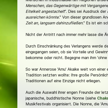
Menschen, das Gegenwärtige mit Vergangene
Eitelkeit angestachelt
". Dies sei Ausdruck de
ausreichen könnte.
" Von dieser grundlosen An
Zeit an, langsam dahinzufließen.
" Es ist ein s
Nicht der Antritt nach immer mehr lasse die 
Durch Einschränkung des Verlangens werde de
eingegangen seien, ob sie Vorteile und Gewi
bekomme oder nicht. Begegne man ihm 'ohne 
So war Annerose 'Amu' Akaike weit von einer ei
Tradition setzten wollte: Ihre große Persönlic
Traditionen auf eine Einzige nicht erliegen.
Auch die Auswahl ihrer engen Freunde der let
japanische, buddhistische Nonne (siehe
Chak
Musikfestivals organisiert. Die Nonne, die 'Am