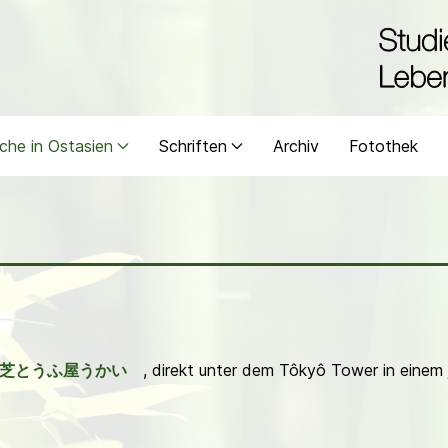
che in Ostasien
Schriften
Archiv
Fotothek
芝とうふ屋うかい
, direkt unter dem Tôkyô Tower in einem 