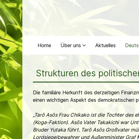
Home
Über uns
Aktuelles
Deuts
Strukturen des politische
Die familiäre Herkunft des derzeitigen Finanz
einen wichtigen Aspekt des demokratischen p
„Tarō Asōs Frau Chikako ist die Tochter des 
(Koga-Faktion). Asōs Vater Takakichi war Un
Bruder Yutaka führt. Tarō Asōs Großvater mütt
Lordsiegelbewahrer und Außenminister Graf M