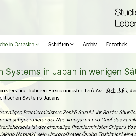
che in Ostasien
Schriften
Archiv
Fotothek
n Systems in Japan in wenigen Sät
ministers und früheren Premierminister Tarô Asô 麻生 太郎, der 
olitischen Systems Japans:
ehemaligen Premierministers Zenkō Suzuki. Ihr Bruder Shun’i
terhausabgeordneter der Nachkriegszeit und Chef des Famili
erlicherseits ist der ehemalige Premierminister Shigeru Yos
akino Nobuaki, sein Ururgroßvater Ōkubo Toshimichi eine Sc