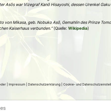
vater Asōs war Vizegraf Kanō Hisayoshi, dessen Urenkel Gak
hito von Mikasa, geb. Nobuko Asō, Gemahlin des Prinze Tomo
schen Kaiserhaus verbunden.“
(Quelle:
Wikipedia
)
ieder
|
Impressum
|
Datenschutzerklärung
|
Cookie- und Datenschutzeinstel
ies