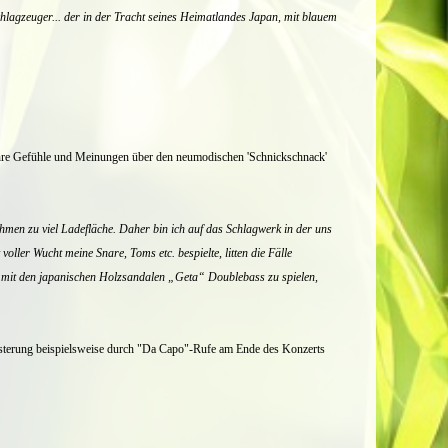
lagzeuger... der in der Tracht seines Heimatlandes Japan, mit blauem
ie ihre Gefühle und Meinungen über den neumodischen 'Schnickschnack'
hmen zu viel Ladefläche. Daher bin ich auf das Schlagwerk in der uns
oller Wucht meine Snare, Toms etc. bespielte, litten die Fälle
us mit den japanischen Holzsandalen „Geta“ Doublebass zu spielen,
eisterung beispielsweise durch "Da Capo"-Rufe am Ende des Konzerts