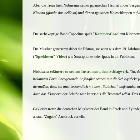
Aber die Treue hielt Nobusama seiner japanischen Heimat in der Vergang
Kimono (glaube das heißt so) und diesen typischen Holzschlappen auf 
Die sechsköpfige Band Coppelius spielt "
Kammer-Core
" mit Klarinet
Die Musiker
generieren dabei die Fiktion,
sie seien aus dem 19. Jahrhun
("
Spieldosen" Video
) wie Smartphones oder Ipads in ihr Publikum.
Nobusama
erläutert zu seinem Instrument, dem Schlagwerk
:
"J
a, d
bekannten Form übergesattelt. Anfänglich waren mir die Schlagstöcke jed
dermaßen, dass ich mich letztendlich mit den „Stäbchen“ anfreunden mu
doch das Klappern der Schuhe war lauter als die Trommel selbst. Das n
Gekleidet treten die deutschen Mitglieder der Band in Frack und Zylind
anstatt "Zugabe" Ausdruck verleiht.