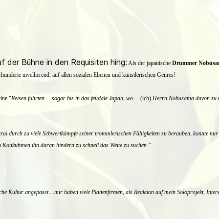
f der Bühne in den Requisiten hing:
Als der japanische
Drummer Nobus
rhunderte nivellierend, auf allen sozialen Ebenen und künstlerischen Genres!
ine "
Reisen führten ... sogar bis in das feudale Japan, wo ...
(ich)
Herrn Nobusama davon zu übe
rai durch zu viele Schwertkämpfe seiner trommlerischen Fähigkeiten zu berauben, konnte nu
en Konkubinen ihn daran hindern zu schnell das Weite zu suchen."
che Kultur angepasst
....mir haben viele Plattenfirmen, als Reaktion auf mein Soloprojekt, Int