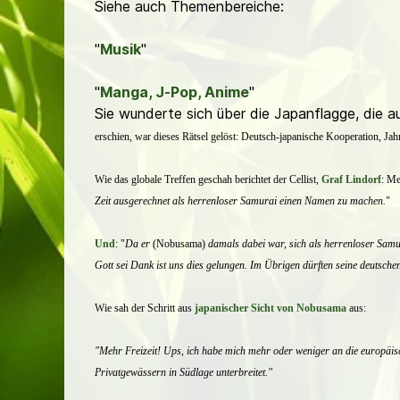
Siehe auch Themenbereiche:
"
Musik
"
"
Manga, J-Pop, Anime
"
Sie wunderte sich über die Japanflagge, die au
erschien, war dieses Rätsel gelöst: Deutsch-japanische Kooperation, Jah
Wie das globale Treffen geschah berichtet der Cellist,
Graf Lindorf
:
Me
Zeit ausgerechnet als herrenloser Samurai einen Namen zu machen.
"
Und
: "
Da er
(Nobusama)
damals dabei war, sich als herrenloser Samu
Gott sei Dank ist uns dies gelungen. Im Übrigen dürften seine deutsch
Wie sah der Schritt aus
japanischer Sicht von Nobusama
aus:
"Mehr Freizeit! Ups, ich habe mich mehr oder weniger an die europäis
Privatgewässern in Südlage unterbreitet."