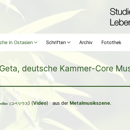
che in Ostasien
Schriften
Archiv
Fotothek
 Geta, deutsche Kammer-Core Mu
) (
Video
) aus der
Metalmusikszene
.
elius
(
コペリウス