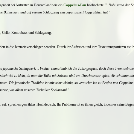
enheit bei Auftritten in Deutschland wie ein
Coppelius-Fan
beobachtete:
"
..Nobusama der Sch
die Bühne kam und auf seinem Schlagzeug eine japanische Flagge stehen hat."
te, Cello, Kontrabass und Schlagzeug.
dert in die Jetztzeit verschlagen worden. Durch ihr Auftreten und ihre Texte transportieren s
as japanische Schlagwerk… Früher einmal hab ich die Taiko gespielt, doch diese Trommeln ne
och viel zu klein, da man die Taiko mit Stöcken ab 5 cm Durchmesser spielt. Als ich dann mit v
sste. Die japanische Tradition ist mir sehr wichtig, so versuchte ich zu Beginn von Coppeli
ervte, vor allem unseren Techniker Spalanzani."
er auf, sprechen gewähltes Hochdeutsch. Ihr Publikum
tut es ihnen gleich, indem es seine Beg