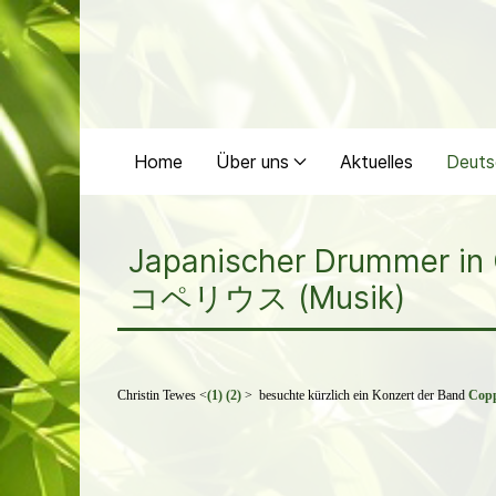
Home
Über uns
Aktuelles
Deuts
Japanischer Drummer in
コペリウス (Musik)
Christin Tewes <
(1)
(2)
> besuchte kürzlich ein Konzert der Band
Copp