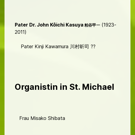
Pater Dr. John Kôichi Kasuya
(1923-
粕谷甲
一
2011)
Pater Kinji Kawamura 川村昕司 ??
Organistin in St. Michael
Frau Misako Shibata