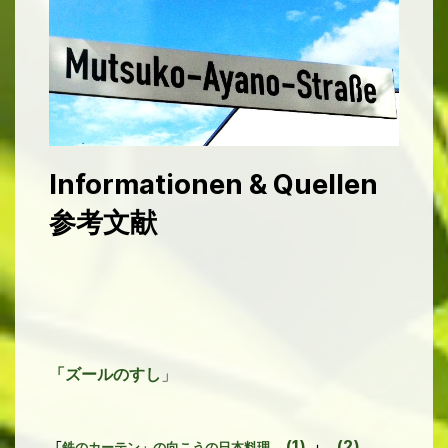
Informationen & Quellen
参考文献
「ズールのすし
」
(1)
」
(2)
「
鉄のカーテン」の向こうの日本料理