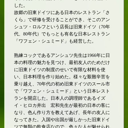
した。
故郷の旧東ドイツにある日本のレストラン「さ
くら」で研修を受けることができ、そこのアン
シュツ・ロルフという店長は旧東ドイツ（
70
年
代、
80
年代）でもっとも有名な日本レス
トラン
「ワフェン・シュミード」も経営した。
熟練コックであるアンシュツ先生は
1966
年に日
本の料
理の魅力を見つけ、最初友人のためだけ
に旧東ドイツの制度のせいで有限な材料を使
い、日本料理を作り始めた。様々な艱難辛苦を
乗り越え、
70
年代の初め旧東ドイツの
スール市
で「ワフェン・シュミード」という日本レスト
ランを開店した。日本人の調理師であるイズ
井出 宏
イ・ヒロカ
和
先生が最初の日本の客に
なり、色ん作り方を教えてあげ、長年の友人に
なってきた。入国や出国が厳しかった旧東ドイ
ツで無類の飲食店なので、色々な人が魅せられ