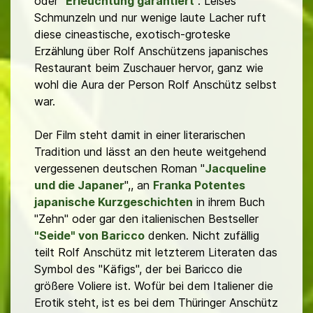
oder "
Erleuchtung garantiert
". Leises
Schmunzeln und nur wenige laute Lacher ruft
diese cineastische, exotisch-groteske
Erzählung über Rolf Anschützens japanisches
Restaurant beim Zuschauer hervor, ganz wie
wohl die Aura der Person Rolf Anschütz selbst
war.
Der Film steht damit in einer literarischen
Tradition und lässt an den heute weitgehend
vergessenen deutschen Roman "
Jacqueline
und die Japaner
",, an
Franka Potentes
japanische Kurzgeschichten
in ihrem Buch
"Zehn" oder gar den italienischen Bestseller
"Seide" von Baricco
denken. Nicht zufällig
teilt Rolf Anschütz mit letzterem Literaten das
Symbol des "Käfigs", der bei Baricco die
größere Voliere ist. Wofür bei dem Italiener die
Erotik steht, ist es bei dem Thüringer Anschütz