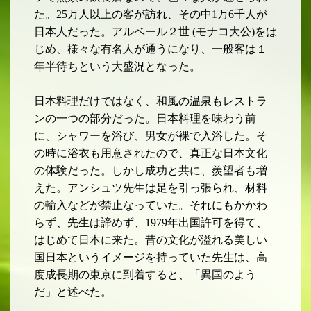
た。
25
万人以上の客が訪れ、その中
1
万
6
千人が
日本人
だった。アルベール２世
(
モナコ大公
)
をは
じめ、様々な
有名人が通うになり、一般客は１
年半待ちという大盛況となった。
日本料理だけではなく、和風の温泉もレストラ
ンの一つの
部分だった。日本料理を味わう前
に、シャワーを浴び、男女が裸で入浴した。そ
の時に浴衣も用意されたので、真正な日本文化
の体験だった。しかし成功と共に、羨望者も増
えた。アンシュツ先生は足を引っ張られ、材料
の輸入などが禁止なっていた。それにもかかわ
らず、先生は諦めず、
1979
年出国許可を得て、
は
じめて日本に来た。昔の文化が溢れる美しい
国日本というイメージを持っていた先生は、高
度成長期の東京に到着すると、「異国のよう
だ」と述べた。