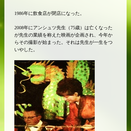
1986
年に飲食店
が閉店になった。
2008
年にアンシュツ先生（
75
歳）は亡くなった
が先生の業績を称えた映画が企画され、今年か
らその撮影が始まった。それは先生が一生をつ
いやした。