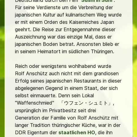
Deutschland durch den Film "
Sushi in Suhl
".
Für seine Verdienste um die Verbreitung der
japanischen Kultur auf kulinarischem Weg wurde
er mit einem Orden des Kaiserreiches Japan
geehrt. Die Reise zur Entgegennahme dieser
Auszeichnung war das einzige Mal, dass er
japanischen Boden betrat. Ansonsten blieb er
in seinem Heimatort im südlichen Thüringen.
Reich oder wenigstens wohlhabend wurde
Rolf Anschütz auch nicht mit dem grandiosen
Erfolg seines japanischen Restaurants in dieser
abgelegenen Gegend in einem Staat, der sich
selbst einmauerte. Denn sein Lokal
"Waffenschmied" 「ウフェン・シュミト」
,
ursprünglich im Privatbesitz seit drei
Generation der Familie von Rolf Anschütz mit
langer Tradition thüringischer Küche, war in der
DDR Eigentum der
staatlichen HO
, die ihn