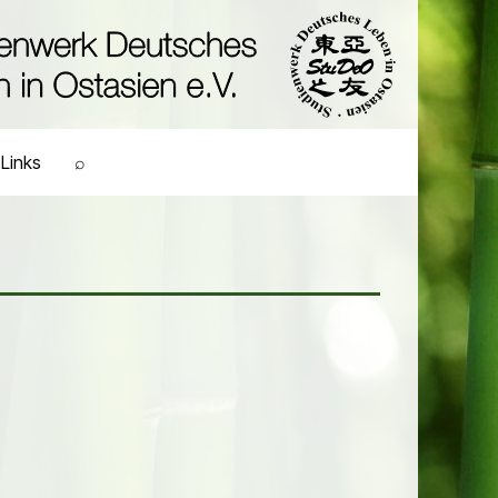
Links
⌕