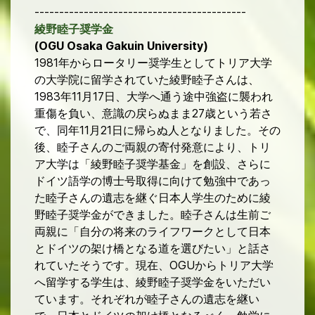
-------------------------------------------
綾野睦子奨学金
(OGU Osaka Gakuin University)
年からロータリー奨学生としてトリア大学
1981
の大学院に留学されていた綾野睦子さんは、
年
月
日、大学へ通う途中強盗に襲われ
1983
11
17
重傷を負い、意識の戻らぬまま
歳という若さ
27
で、同年
月
日に帰らぬ人となりました。その
11
21
後、睦子さんのご両親の寄付発意により、トリ
ア大学は「綾野睦子奨学基金」を創設、さらに
ドイツ語学の博士号取得に向けて勉強中であっ
た睦子さんの遺志を継ぐ日本人学生のために綾
野睦子奨学金ができました。睦子さんは生前ご
両親に「自分の将来のライフワークとして日本
とドイツの架け橋となる道を選びたい」と話さ
れていたそうです。現在、
からトリア大学
OGU
へ留学する学生は、綾野睦子奨学金をいただい
ています。それぞれが睦子さんの遺志を継い