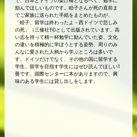
で、日本とドイツの架け橋となるべく、勉学に
励んでほしいものです。睦子さんが死の直前ま
でご家族に送られた手紙をまとめたものが、
「睦子、留学は終わったよ－西ドイツで悲しみ
の死」（三修社刊
として出版されています。高
)
い志を持って精一杯勉学に励んでいた姿、文化
の違いを積極的に学ぼうとする姿勢、周りのみ
んなに愛された人柄から学ぶところは多いで
す。ドイツだけでなく、その他の国に留学する
学生、留学を目指す学生にはぜひ読んでほしい
1
冊です。国際センターに本がありますので、興
味のある学生には貸し出しをします。