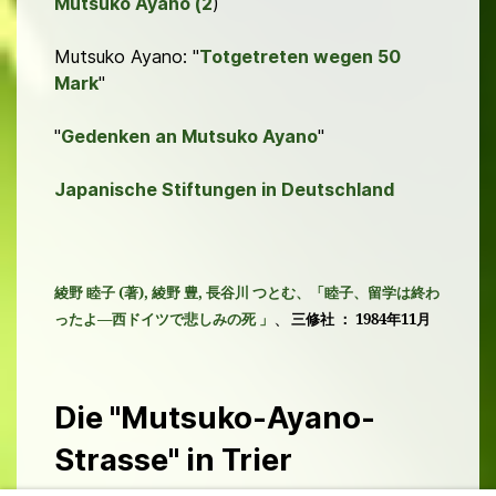
Mutsuko Ayano (2
)
Mutsuko Ayano: "
Totgetreten wegen 50
Mark
"
"
Gedenken an Mutsuko Ayano
"
Japanische Stiftungen in Deutschland
綾野 睦子
(
著
),
綾野 豊
,
長谷川 つとむ、「睦子、留学は終わ
、
ったよ―西ドイツで悲しみの死 」
三修社 ：
1984
年
11
月
Die "Mutsuko-Ayano-
Strasse" in Trier