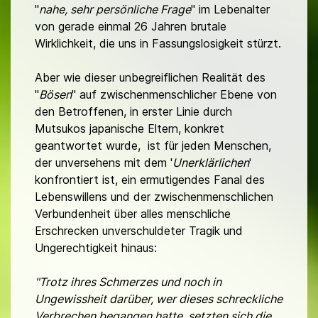
"
nahe, sehr persönliche Frage
" im Lebenalter
von gerade einmal 26 Jahren brutale
Wirklichkeit, die uns in Fassungslosigkeit stürzt.
Aber wie dieser unbegreiflichen Realität des
"
Bösen
" auf zwischenmenschlicher Ebene von
den Betroffenen, in erster Linie durch
Mutsukos japanische Eltern, konkret
geantwortet wurde, ist für jeden Menschen,
der unversehens mit dem '
Unerklärlichen
'
konfrontiert ist, ein ermutigendes Fanal des
Lebenswillens und der zwischenmenschlichen
Verbundenheit über alles menschliche
Erschrecken unverschuldeter Tragik und
Ungerechtigkeit hinaus:
"Trotz ihres Schmerzes und noch in
Ungewissheit darüber, wer dieses schreckliche
Verbrechen begangen hatte, setzten sich die