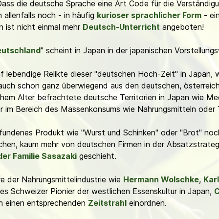
ass die deutsche Sprache eine Art Code für die Verständigung
 allenfalls noch - in häufig
kurioser sprachlicher Form
- ei
 ist nicht einmal mehr
Deutsch-Unterricht
angeboten!
eutschland
" scheint in Japan in der japanischen Vorstellung
f lebendige Relikte dieser "deutschen Hoch-Zeit" in Japan, 
 auch schon ganz überwiegend aus den deutschen, österreich
em Alter befrachtete deutsche Territorien in Japan wie Med
r im Bereich des Massenkonsums wie Nahrungsmitteln oder 
mpfundenes Produkt wie "Wurst und Schinken" oder "Brot" no
chen, kaum mehr von deutschen Firmen in der Absatzstrateg
der Familie Sasazaki
geschieht.
e der Nahrungsmittelindustrie wie
Hermann Wolschke
,
Kar
es Schweizer Pionier der westlichen Essenskultur in Japan,
C
 in einen entsprechenden
Zeitstrahl
einordnen.