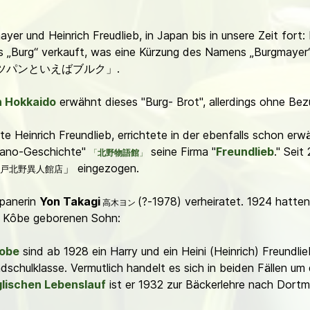
yer und Heinrich Freudlieb, in Japan bis in unsere Zeit fort:
ls „Burg“ verkauft, was eine Kürzung des Namens „Burgmayer
r" 「ドイツパンといえばブルク」.
n Hokkaido
erwähnt dieses "Burg- Brot", allerdings ohne Be
te Heinrich Freundlieb, errichtete in der ebenfalls schon e
Kitano-Geschichte"
seine Firma "
Freundlieb
." Seit
「
北野物語館
」
」 eingezogen.
戸北野異人館
店
apanerin
Yon Takagi
(?-1978) verheiratet. 1924 hatte
高木ヨン
in Kôbe geborenen Sohn:
Kobe
sind ab 1928 ein Harry und ein Heini (Heinrich) Freundli
ndschulklasse. Vermutlich handelt es sich in beiden Fällen um
lischen Lebenslauf
ist er 1932 zur Bäckerlehre nach Dort