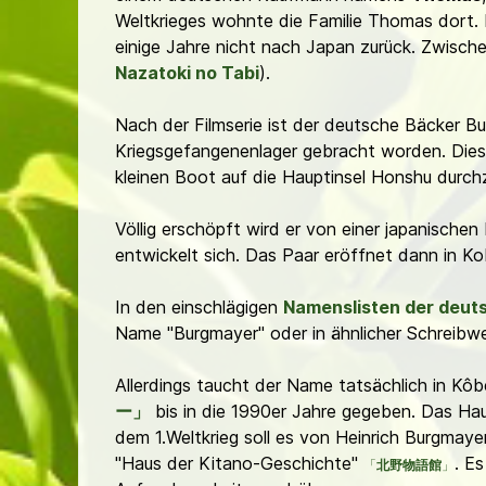
Weltkrieges wohnte die Familie Thomas dort.
einige Jahre nicht nach Japan zurück. Zwische
Nazatoki no Tabi
).
Nach der Filmserie ist der deutsche Bäcker Bu
Kriegsgefangenenlager gebracht worden. Diese
kleinen Boot auf die Hauptinsel Honshu durch
Völlig erschöpft wird er von einer japanisch
entwickelt sich. Das Paar eröffnet dann in K
In den einschlägigen
Namenslisten der deut
Name "Burgmayer" oder in ähnlicher Schreibwe
Allerdings taucht der Name tatsächlich in Kôb
ー」
bis in die 1990er Jahre gegeben. Das Hau
dem 1.Weltkrieg soll es von Heinrich Burgmay
"Haus der Kitano-Geschichte"
. E
「
北野物語館
」