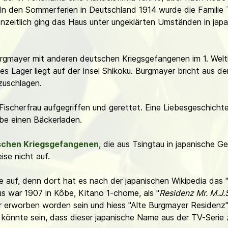
 In den Sommerferien in Deutschland 1914 wurde die Familie
nzeitlich ging das Haus unter ungeklärten Umständen in japa
rgmayer mit anderen deutschen Kriegsgefangenen im 1. Weltkr
s Lager liegt auf der Insel Shikoku. Burgmayer bricht aus d
zuschlagen.
en Fischerfrau aufgegriffen und gerettet. Eine Liebesgeschi
obe einen Bäckerladen.
schen Kriegsgefangenen
, die aus Tsingtau in japanische G
ise nicht auf.
e auf, denn dort hat es nach der japanischen Wikipedia das 
s war 1907 in Kôbe, Kitano 1-chome, als "
Residenz Mr. M.J.
er erworben worden sein und hiess "Alte Burgmayer Residenz
s könnte sein, dass dieser japanische Name aus der TV-Serie 