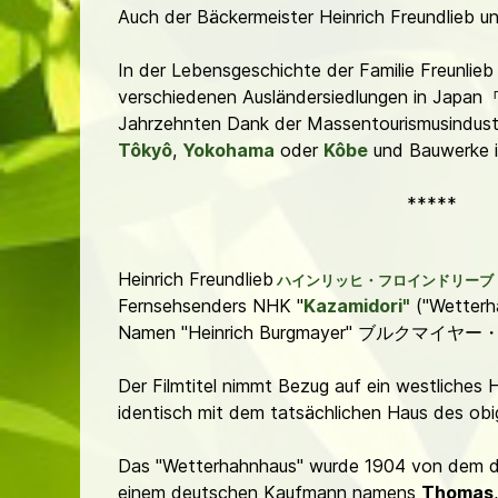
Auch der Bäckermeister Heinrich Freundlieb u
In der Lebensgeschichte der Familie Freunlieb
verschiedenen Ausländersiedlungen in Japan
Jahrzehnten Dank der Massentourismusindustri
Tôkyô
,
Yokohama
oder
Kôbe
und Bauwerke 
*****
Heinrich Freundlieb
ハインリッヒ・フロインドリーブ
Fernsehsenders NHK "
Kazamidori"
("Wetterha
ブルクマイヤー
Namen "Heinrich Burgmayer"
Der Filmtitel nimmt Bezug auf ein westliches
identisch mit dem tatsächlichen Haus des obi
Das "Wetterhahnhaus" wurde 1904 von dem d
einem deutschen Kaufmann namens
Thomas