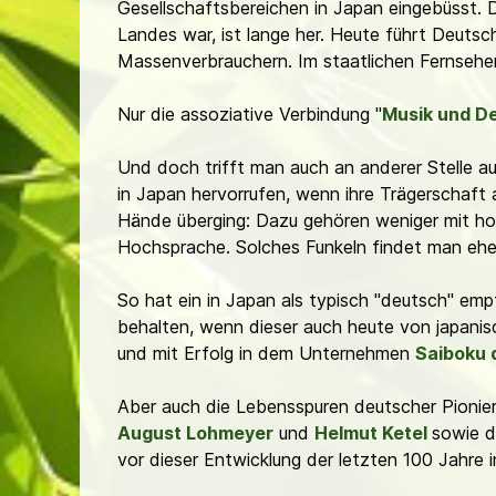
Gesellschaftsbereichen in Japan eingebüsst. D
Landes war, ist lange her. Heute führt Deutsch
Massenverbrauchern. Im staatlichen Fernsehen
Nur die assoziative Verbindung "
Musik und D
Und doch trifft man auch an anderer Stelle au
in Japan hervorrufen, wenn ihre Trägerschaft
Hände überging: Dazu gehören weniger mit hoh
Hochsprache. Solches Funkeln findet man ehe
So hat ein in Japan als typisch "deutsch" e
behalten, wenn dieser auch heute von japanis
und mit Erfolg in dem Unternehmen
Saiboku 
Aber auch die Lebensspuren deutscher Pionier
August Lohmeyer
und
Helmut Ketel
sowie d
vor dieser Entwicklung der letzten 100 Jahre