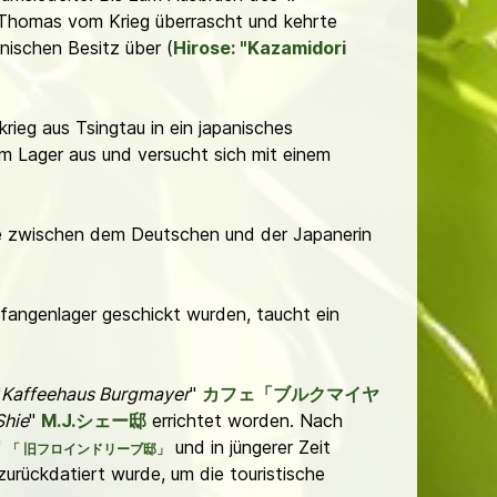
 Thomas vom Krieg überrascht und kehrte
nischen Besitz über (
Hirose: "Kazamidori
ieg aus Tsingtau in ein japanisches
em Lager aus und versucht sich mit einem
chte zwischen dem Deutschen und der Japanerin
efangenlager geschickt wurden, taucht ein
"
Kaffeehaus Burgmayer
"
カフェ「ブルクマイヤ
Shie
"
M.J.シェー邸
errichtet worden. Nach
"
und in jüngerer Zeit
「
旧フロインドリーブ邸」
zurückdatiert wurde, um die touristische