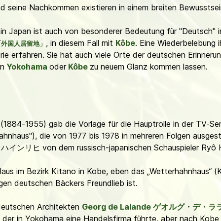
nd seine Nachkommen existieren in einem breiten Bewusstsein
 in Japan ist auch von besonderer Bedeutung für "Deutsch" i
, in diesem Fall mit
Kôbe
. Eine Wiederbelebung i
「
外国人居留地」
e erfahren. Sie hat auch viele Orte der deutschen Erinnerun
in
Yokohama
oder
Kôbe
zu neuem Glanz kommen lassen.
(1884-1955) gab die Vorlage für die Hauptrolle in der TV-Ser
hnhaus"), die von 1977 bis 1978 in mehreren Folgen ausgest
・
ハインリヒ
von dem russisch-japanischen Schauspieler Ryô 
 Haus im Bezirk Kitano in Kobe, eben das „Wetterhahnhaus“ (
gen deutschen Bäckers Freundlieb ist.
eutschen Architekten
Georg de Lalande
ゲオルグ・デ・ラ
, der in Yokohama eine Handelsfirma führte, aber nach Kobe 