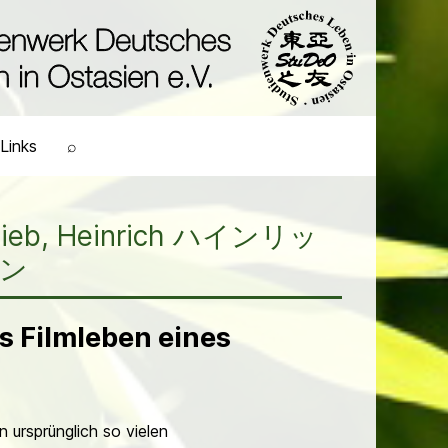
Links
⌕
eb, Heinrich ハインリッ
サン
s Filmleben eines
ursprünglich so vielen