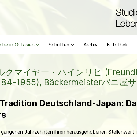
che in Ostasien
Schriften
Archiv
Fotothek
h ブルクマイヤー・ハインリヒ (Freundli
1955), Bäckermeisterパニ屋
Tradition Deutschland-Japan: Da
rs
gangenen Jahrzehnten ihren herausgehobenen Stellenwert in 