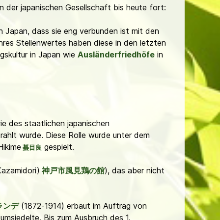
 der japanischen Gesellschaft bis heute fort:
n Japan, dass sie eng verbunden ist mit den
hres Stellenwertes haben diese in den letzten
gskultur in Japan wie
Ausländerfriedhöfe
in
ie des staatlichen japanischen
rahlt wurde. Diese Rolle wurde unter dem
Hikime
gespielt.
蟇目良
Kazamidori)
神戸市風見鶏の館
), das aber nicht
ランデ
(1872-1914) erbaut im Auftrag von
umsiedelte. Bis zum Ausbruch des 1.