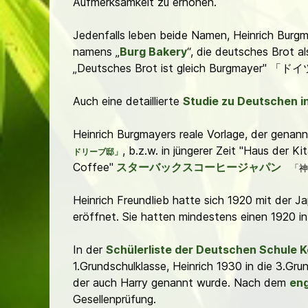
Aufmerksamkeit zu erhöhen.
Jedenfalls leben beide Namen, Heinrich Burgma
namens „
Burg Bakery
“, die deutsches Brot a
„Deutsches Brot ist gleich Burgmaye
Auch eine detaillierte
Studie zu Deutschen i
Heinrich Burgmayers reale Vorlage, der genann
, b.z.w. in jüngerer Zeit "Haus der 
ドリーブ邸」
Coffee
"
スターバックスコーヒージャパン
「神
Heinrich Freundlieb hatte sich 1920 mit der J
eröffnet. Sie hatten mindestens einen 1920 
In der
Schülerliste der Deutschen Schule 
1.Grundschulklasse, Heinrich 1930 in die 3.Gru
der auch Harry genannt wurde. Nach dem
eng
Gesellenprüfung.