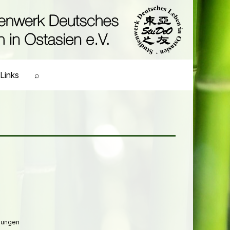
Links
⌕
lungen