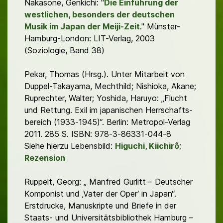
Nakasone, Genkichi: "
Die Einführung der
westlichen, besonders der deutschen
Musik im Japan der Meiji-Zeit
." Münster-
Hamburg-London: LIT-Verlag, 2003
(Soziologie, Band 38)
Pekar, Thomas (Hrsg.). Unter Mitarbeit von
Duppel-Takayama, Mechthild; Nishioka, Akane;
Ruprechter, Walter; Yoshida, Haruyo: „Flucht
und Rettung. Exil im japanischen Herrschafts-
bereich (1933-1945)“. Berlin: Metropol-Verlag
2011. 285 S. ISBN: 978-3-86331-044-8
Siehe hierzu Lebensbild:
Higuchi, Kiichirô
;
Rezension
Ruppelt, Georg: „ Manfred Gurlitt – Deutscher
Komponist und ‚Vater der Oper‘ in Japan“.
Erstdrucke, Manuskripte und Briefe in der
Staats- und Universitätsbibliothek Hamburg –