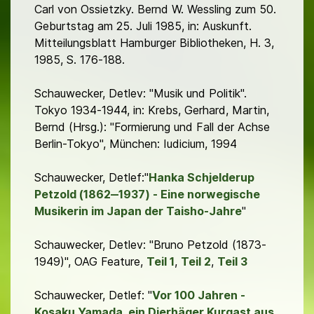
Carl von Ossietzky. Bernd W. Wessling zum 50.
Geburtstag am 25. Juli 1985, in: Auskunft.
Mitteilungsblatt Hamburger Bibliotheken, H. 3,
1985, S. 176-188.
Schauwecker, Detlev: "Musik und Politik".
Tokyo 1934-1944, in: Krebs, Gerhard, Martin,
Bernd (Hrsg.): "Formierung und Fall der Achse
Berlin-Tokyo", München: Iudicium, 1994
Schauwecker, Detlef:"
Hanka Schjelderup
Petzold (1862‒1937) - Eine norwegische
Musikerin im Japan der Taisho-Jahre
"
Schauwecker, Detlev: "Bruno Petzold (1873-
1949)", OAG Feature,
Teil 1
,
Teil 2
,
Teil 3
Schauwecker, Detlef: "
Vor 100 Jahren -
Kosaku Yamada, ein Dierhäger Kurgast aus