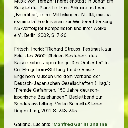
Musik von Terezín/Theresienstadt in Japan am
Beispiel der Pianistin Izumi Shimura und von
„Brundibár“, in: mr-Mitteilungen, Nr. 44, musica
reanimata. Förderverein zur Wiederentdeckung
NS-verfolgter Komponisten und ihrer Werke
e.V., Berlin: 2002, S. 7-26.
Fritsch, Ingrid: "Richard Strauss. Festmusik zur
Feier des 2600-jährigen Bestehens des
Kaiserreiches Japan für großes Orchester" In:
Curt-Engelhorn-Stiftung für die Reiss-
Engelhorn Museen und dem Verband der
Deutsch-Japanischen Gesellschaften (Hrsg.):
"Fremde Gefährten. 150 Jahre deutsch-
japanische Beziehungen.", Begleitband zur
Sonderausstellung, Verlag Schnell+Steiner:
Regensburg, 2011, S. 243-245
Galliano, Luciana: "
Manfred Gurlitt and the