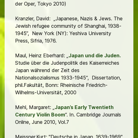
der Oper, Tokyo 2010)
Kranzler, David: „Japanese, Nazis & Jews.
The
Jewish refugee community of Shanghai, 1938-
1945”,
New York (NY): Yeshiva University
Press, Sifria, 1976.
Maul, Heinz Eberhard: „
Japan und die Juden.
Studie über die Judenpolitik des Kaiserreiches
Japan während der Zeit des
Nationalsozialismus 1933-1945“, Dissertation,
phil.Fakultät, Bonn: Rheinische Friedrich-
Wilhelms-Universität, 2000
Mehl, Margaret: „
Japan’s Early Twentieth
Century Violin Boom
“. In. Cambridge Journals
Online, June 2010, Vol.7
Meissner,Kurt: "Deutsche in Japan. 1639-1969"