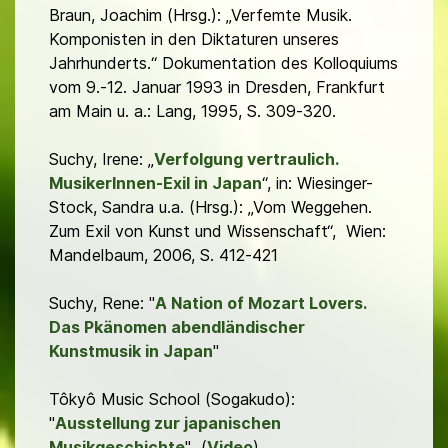
Braun, Joachim (Hrsg.): „Verfemte Musik.
Komponisten in den Diktaturen unseres
Jahrhunderts.“ Dokumentation des Kolloquiums
vom 9.-12. Januar 1993 in Dresden, Frankfurt
am Main u. a.: Lang, 1995, S. 309-320.
Suchy, Irene: „
Verfolgung vertraulich.
MusikerInnen-Exil in Japan
“, in: Wiesinger-
Stock, Sandra u.a. (Hrsg.): „Vom Weggehen.
Zum Exil von Kunst und Wissenschaft“, Wien:
Mandelbaum, 2006, S. 412-421
Suchy, Rene: "
A Nation of Mozart Lovers.
Das Pkänomen abendländischer
Kunstmusik in Japan
"
Tôkyô Music School (Sogakudo):
"
Ausstellung zur japanischen
Musikgeschichte
" (
Video
)