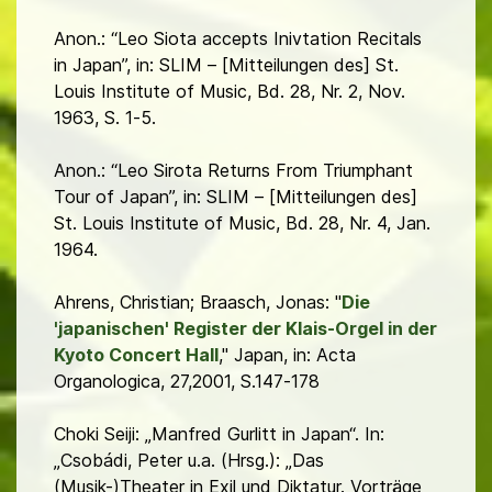
Anon.: “Leo Siota accepts Inivtation Recitals
in Japan”, in: SLIM – [Mitteilungen des] St.
Louis Institute of Music, Bd. 28, Nr. 2, Nov.
1963, S. 1-5.
Anon.: “Leo Sirota Returns From Triumphant
Tour of Japan”, in: SLIM – [Mitteilungen des]
St. Louis Institute of Music, Bd. 28, Nr. 4, Jan.
1964.
Ahrens, Christian; Braasch, Jonas: "
Die
'japanischen' Register der Klais-Orgel in der
Kyoto Concert Hall
," Japan, in: Acta
Organologica, 27,2001, S.147-178
Choki Seiji: „Manfred Gurlitt in Japan“. In:
„Csobádi, Peter u.a. (Hrsg.): „Das
(Musik-)Theater in Exil und Diktatur. Vorträge