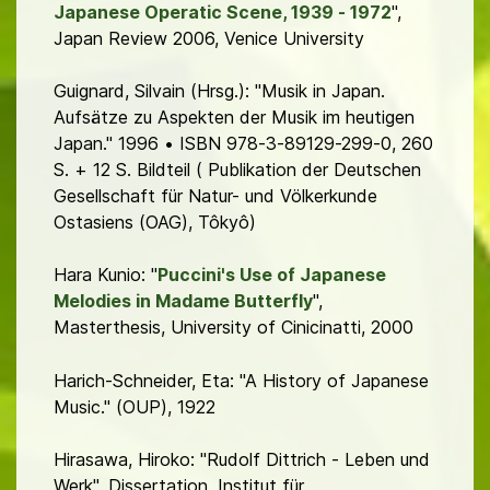
Japanese Operatic Scene, 1939 - 1972
",
Japan Review 2006, Venice University
Guignard, Silvain (Hrsg.):
"Musik in Japan.
Aufsätze zu Aspekten der Musik im heutigen
Japan
." 1996 • ISBN 978-3-89129-299-0, 260
S. + 12 S. Bildteil ( Publikation der Deutschen
Gesellschaft für Natur- und Völkerkunde
Ostasiens (OAG), Tôkyô)
Hara Kunio: "
Puccini's Use of Japanese
Melodies in Madame Butterfly
",
Masterthesis, University of Cinicinatti, 2000
Harich-Schneider, Eta: "A History of Japanese
Music." (OUP), 1922
Hirasawa, Hiroko: "Rudolf Dittrich - Leben und
Werk". Dissertation, Institut für