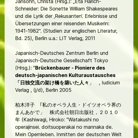
Jansohn, Christa (Hrsg.): „Eta Harich-
Schneider: Die Sonette William Shakespeares
und die Lyrik der ‚Rekusanten‘. Erlebnisse und
Übersetzungen einer reisenden Musikerin:
1941-1982“. (Studien zur englischen Literatur,
Bd. 25), Berlin u.a.: LIT Verlag, 2011
Japanisch-Deutsches Zentrum Berlin und
Japanisch-Deutsche Gesellschaft Tokyo
(Hrsg.): "
Brückenbauer - Pioniere des
deutsch-japanischen Kulturaustausches
「日独交流の架け橋を築いた人々
」 , Iudicium
Verlag , (j/d), Berlin 2005
柏木洋子 ｢私のオペラ人生・ドイツオペラ界の
まんあかで」 株式会社朝日出版社，２０１０
年 (Kashiwagi, Hiroko: "Watakushi no
operajinsei. doitsuoperakai no mannaka de.
Mein Opernleben. Inmitten der deutschen Welt