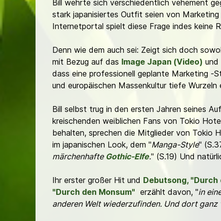
Bill wehrte sich verschiedentlich vehement ge
stark japanisiertes Outfit seien von Marketin
Internetportal spielt diese Frage indes keine R
Denn wie dem auch sei: Zeigt sich doch sowoh
mit Bezug auf das
Image Japan (Video)
und 
dass eine professionell geplante Marketing -S
und europäischen Massenkultur tiefe Wurzeln 
Bill selbst trug in den ersten Jahren seines Auf
kreischenden weiblichen Fans von Tokio Hote
behalten, sprechen die Mitglieder von Tokio H
im japanischen Look, dem "
Manga-Style
" (S.3
märchenhafte
Gothic-Elfe
.
" (S.19) Und natürli
Ihr erster großer Hit und
Debutsong, "Durch 
"Durch den Monsum"
erzählt davon, "
in ei
anderen Welt wiederzufinden. Und dort ganz v