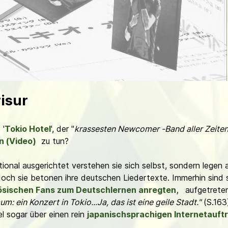
isur
 '
Tokio Hotel
', der "
krassesten Newcomer -Band aller Zeite
n (Video)
zu tun?
tional ausgerichtet verstehen sie sich selbst, sondern legen
doch sie betonen ihre deutschen Liedertexte. Immerhin sind s
ösischen Fans zum Deutschlernen anregten,
aufgetreten
um: ein Konzert in Tokio...Ja, das ist eine geile Stadt."
(S.163)
l sogar über einen rein
japanischsprachigen Internetauftr