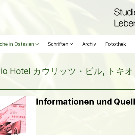
che in Ostasien
Schriften
Archiv
Fotothek
l - Tokio Hotel カウリッツ・ビル, トキ
Informationen und Qu