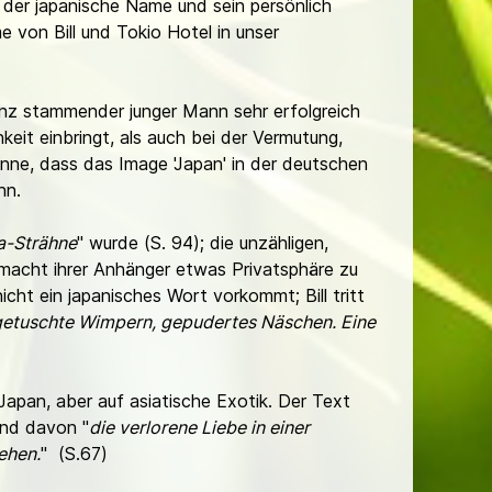
 der japanische Name und sein persönlich
 von Bill und Tokio Hotel in unser
inz stammender junger Mann sehr erfolgreich
eit einbringt, als auch bei der Vermutung,
önne, dass das Image 'Japan' in der deutschen
ann.
-Strähne
" wurde (S. 94); die unzähligen,
rmacht ihrer Anhänger etwas Privatsphäre zu
 nicht ein japanisches Wort vorkommt; Bill tritt
getuschte Wimpern, gepudertes Näschen. Eine
f Japan, aber auf asiatische Exotik. Der Text
und davon "
die verlorene Liebe in einer
ehen.
" (S.67)