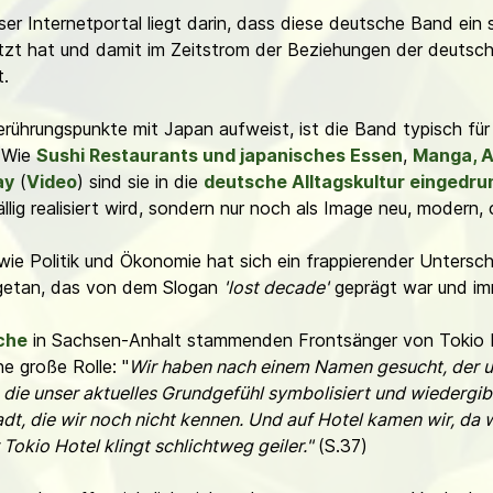
er Internetportal liegt darin, dass diese deutsche Band ein
etzt hat und damit im Zeitstrom der Beziehungen der deutsc
t.
erührungspunkte mit Japan aufweist, ist die Band typisch fü
. Wie
Sushi Restaurants und japanisches Essen
,
Manga, A
ay
(
Video
) sind sie in die
deutsche Alltagskultur eingedr
ig realisiert wird, sondern nur noch als Image neu, modern, c
 wie Politik und Ökonomie hat sich ein frappierender Unters
fgetan, das von dem Slogan
'lost decade'
geprägt war und imm
che
in Sachsen-Anhalt stammenden Frontsänger von Tokio 
e große Rolle: "
Wir haben nach einem Namen gesucht, der un
 die unser aktuelles Grundgefühl symbolisiert und wiedergib
adt, die wir noch nicht kennen. Und auf Hotel kamen wir, da w
okio Hotel klingt schlichtweg geiler."
(S.37)