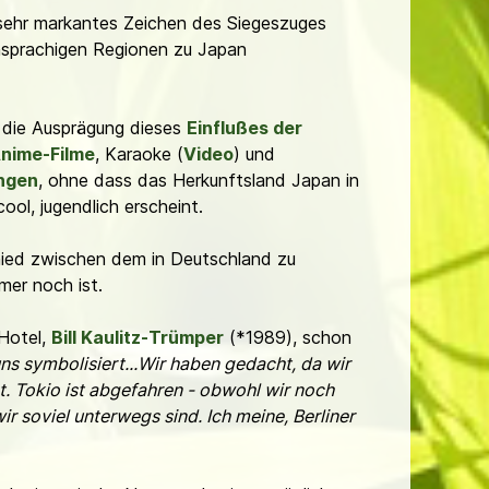
 sehr markantes Zeichen des Siegeszuges
hsprachigen Regionen zu Japan
r die Ausprägung dieses
Einflußes der
nime-Filme
, Karaoke (
Video
) und
ungen
, ohne dass das Herkunftsland Japan in
ool, jugendlich erscheint.
chied zwischen dem in Deutschland zu
er noch ist.
Hotel,
Bill Kaulitz-Trümper
(*1989), schon
s symbolisiert...Wir haben gedacht, da wir
t. Tokio ist abgefahren - obwohl wir noch
ir soviel unterwegs sind. Ich meine, Berliner