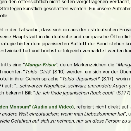
gen den offensichtlich nicht selten vorgetragenen Verdacht,
g Strategen künstlich geschaffen worden. Für unsere Aufnahme
olle.
l in der Tatsache, dass sich ein aus der ostdeutschen Prov
seine Hauptstadt in die deutsche und europäische Öffentlichk
trategie hinter dem japanisierten Auftritt der Band stehen k
entwickelt hat und höchst erfolgreich vermarktet werden k
tritts eine
"
Manga-Frisur
", deren Markenzeichen die "
Manga
l möchten "
Tokio-Girls
" (S.10) werden; um sich vor der Übe
otel in ihrer Geheimsprache "
Tokio-Japanisch
" (S.17), worin
7) auf: "
...schwarzer Nagellack, schwarz umrandete Augen, 
ch bekennt Bill: "
Ja, ich finde japanischen Rock cool!"
(S.177)
den Monsum" (Audio und Video)
, referiert nicht direkt au
ne andere Welt einzutauchen, wenn man Liebeskummer hat
", 
iele Gefahren auf sich zu nehmen, nur um diese Person zu s