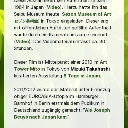
Diese Ausnahme ist sein Aufenthalt im Jahr
1984 in Japan (
Video
). Hierzu hatte ihn das
Seibu Museum (heute:
Sezon Museum of Art
) in Tokyo eingeladen. Dieser eng
セゾン美術館
mit öffentlichen Auftritten gefüllte Aufenthalt
wurde durch ein Kamerateam aufgezeichnet
(
Video
). Das Videomaterial umfasst ca. 30
Stunden.
Dieser Film ist Mittelpunkt einer 2010 im
Art
Tower Mito
in Tokyo von
Mizuki Takahashi
kuratierten Ausstellung
8 Tage in Japan
.
2011/2012 wurde das Material unter Einbezug
obiger EUROASIA-Utopie im Hamburger
Bahnhof in Berlin erstmals dem Publikum in
Deutschland zugängig gemacht: "
Als Joseph
Beuys nach Japan kam
."