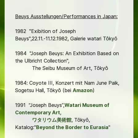
Beuys Ausstellungen/Performances in Japan:
1982 "Exibition of Joseph
Beuys",22.11.-11.12.1982, Galerie watari Tôkyô
1984
"Joseph Beuys: An Exhibition Based on
the Ulbricht Collection",
The Seibu Museum of Art, Tôkyô
1984: Coyote III, Konzert mit Nam June Paik,
Sogetsu Hall, Tôkyô (bei
Amazon
)
1991 “Joseph Beuys”,
Watari Museum of
Contemporary Art
,
ワタリウム
美術館
, Tôkyô,
Katalog:"
Beyond the Border to Eurasia
"