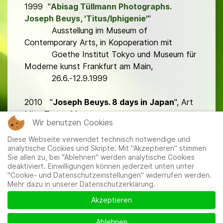
1999 "
Abisag Tüllmann Photographs.
Joseph Beuys, 'Titus/Iphigenie'
"
Ausstellung im Museum of
Contemporary Arts, in Kopoperation mit
Goethe Institut Tokyo und Museum für
Moderne kunst Frankfurt am Main,
26.6.-12.9.1999
2010 "
Joseph Beuys. 8 days in Japan
", Art
Mito Tower Museum,
Wir benutzen Cookies
Ibaraki Präfektur
Diese Webseite verwendet technisch notwendige und
analytische Cookies und Skripte. Mit "Akzeptieren" stimmen
Sie allen zu, bei "Ablehnen" werden analytische Cookies
deaktiviert. Einwilligungen können jederzeit unten unter
"Cookie- und Datenschutzeinstellungen" widerrufen werden.
Mehr dazu in unserer Datenschutzerklärung.
Mitglieder
|
Impressum
|
Datenschutzerklärung
|
Cookie-
und Datenschutzeinstellungen
Akzeptieren
Ablehnen