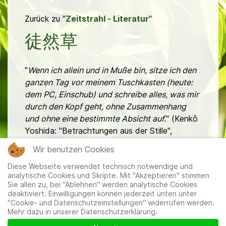
Zurück zu "
Zeitstrahl - Literatur
"
徒然草
"
Wenn ich allein und in Muße bin, sitze ich den
ganzen Tag vor meinem Tuschkasten (heute:
dem PC, Einschub) und schreibe alles, was mir
durch den Kopf geht, ohne Zusammenhang
und ohne eine bestimmte Absicht auf.
" (Kenkô
Yoshida: "Betrachtungen aus der Stille",
.
übersetzt von Oscar Benl, Insel Verlag)
Wir benutzen Cookies
Diese Webseite verwendet technisch notwendige und
analytische Cookies und Skripte. Mit "Akzeptieren" stimmen
Sie allen zu, bei "Ablehnen" werden analytische Cookies
deaktiviert. Einwilligungen können jederzeit unten unter
"Cookie- und Datenschutzeinstellungen" widerrufen werden.
Mehr dazu in unserer Datenschutzerklärung.
Mitglieder
|
Impressum
|
Datenschutzerklärung
|
Cookie-