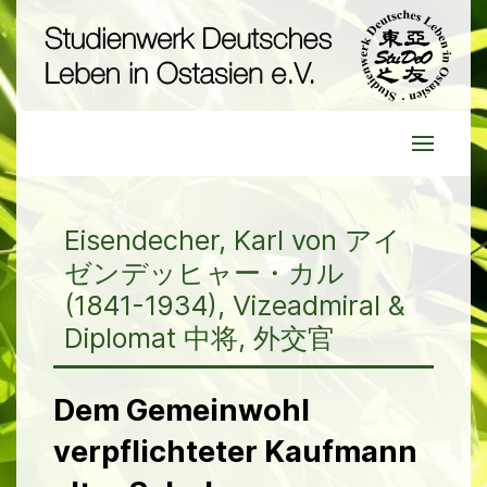
Eisendecher, Karl von アイ
ゼンデッヒャー・カル
(1841-1934), Vizeadmiral &
Diplomat 中将, 外交官
Dem Gemeinwohl
verpflichteter Kaufmann